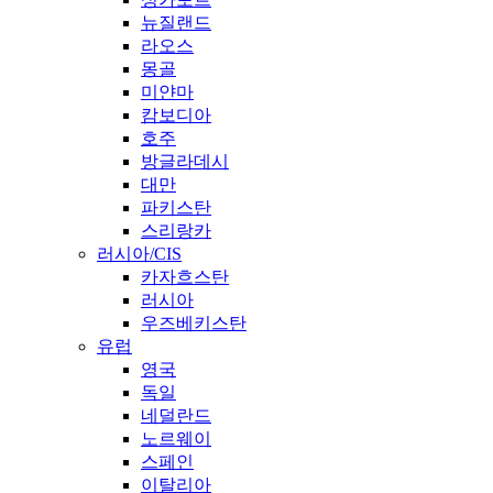
뉴질랜드
라오스
몽골
미얀마
캄보디아
호주
방글라데시
대만
파키스탄
스리랑카
러시아/CIS
카자흐스탄
러시아
우즈베키스탄
유럽
영국
독일
네덜란드
노르웨이
스페인
이탈리아