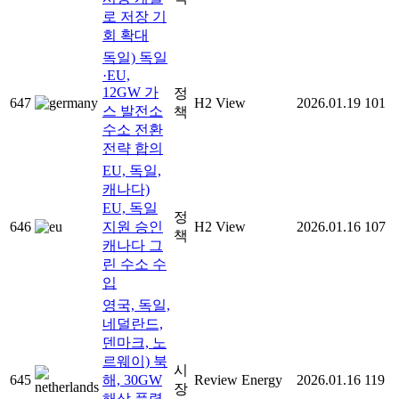
로 저장 기
회 확대
독일) 독일
·EU,
12GW 가
정
647
H2 View
2026.01.19
101
스 발전소
책
수소 전환
전략 합의
EU, 독일,
캐나다)
EU, 독일
정
646
지원 승인
H2 View
2026.01.16
107
책
캐나다 그
린 수소 수
입
영국, 독일,
네덜란드,
덴마크, 노
르웨이) 북
시
645
해, 30GW
Review Energy
2026.01.16
119
장
해상 풍력