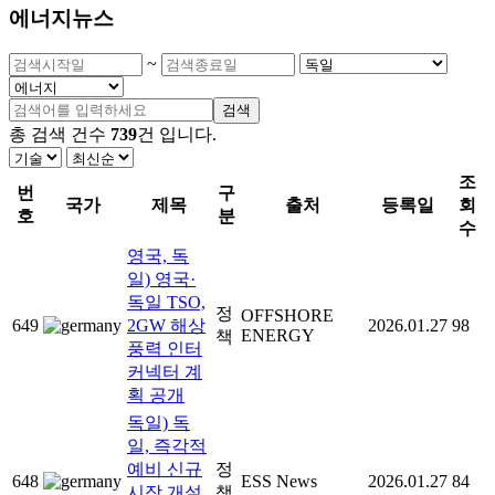
에너지뉴스
~
검색
총 검색 건수
739
건
입니다.
조
번
구
국가
제목
출처
등록일
회
호
분
수
영국, 독
일) 영국·
독일 TSO,
정
OFFSHORE
649
2GW 해상
2026.01.27
98
ENERGY
책
풍력 인터
커넥터 계
획 공개
독일) 독
일, 즉각적
예비 신규
정
648
ESS News
2026.01.27
84
시장 개설
책