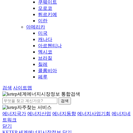
쿠웨이트
모로코
튀르키예
이란
아메리카
미국
캐나다
아르헨티나
멕시코
브라질
칠레
콜롬비아
페루
검색
사이트맵
세계에너지시장정보 통합검색
검색
자주찾는 서비스
에너지국가
에너지산업
에너지동향
에너지사업기회
에너지네
트워크
닫기
KETEP 세계에너지시장정보
닫기