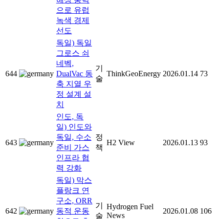
으로 유럽
녹색 경제
선도
독일) 독일
그로스 쇠
네벡,
기
644
DualVac 동
ThinkGeoEnergy
2026.01.14
73
술
축 지열 우
정 설계 설
치
인도, 독
일) 인도와
독일, 수소
정
643
H2 View
2026.01.13
93
준비 가스
책
인프라 협
력 강화
독일) 막스
플랑크 연
구소, ORR
기
Hydrogen Fuel
642
동적 운동
2026.01.08
106
News
술