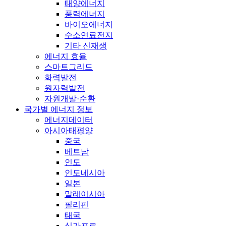
태양에너지
풍력에너지
바이오에너지
수소연료전지
기타 신재생
에너지 효율
스마트그리드
화력발전
원자력발전
자원개발·순환
국가별 에너지 정보
에너지데이터
아시아태평양
중국
베트남
인도
인도네시아
일본
말레이시아
필리핀
태국
싱가포르