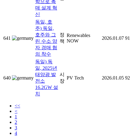
학으로 촉
매 설계 혁
신
독일, 호
주) 독일,
호주와 그
정
Renewables
641
2026.01.07
91
NOW
린 수소 양
책
자 경매 협
의 착수
독일) 독
일, 2025년
태양광 발
시
640
PV Tech
2026.01.05
92
전소
장
16.2GW 설
치
<<
<
1
2
3
4