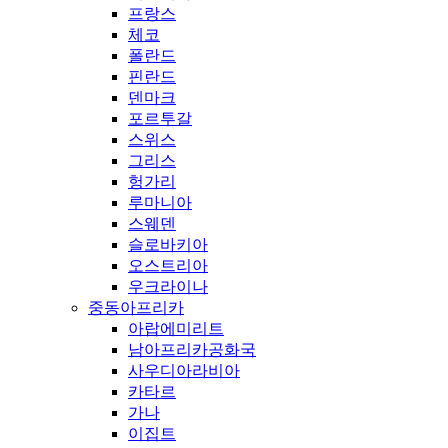
프랑스
체코
폴란드
핀란드
덴마크
포르투갈
스위스
그리스
헝가리
루마니아
스웨덴
슬로바키아
오스트리아
우크라이나
중동아프리카
아랍에미리트
남아프리카공화국
사우디아라비아
카타르
가나
이집트