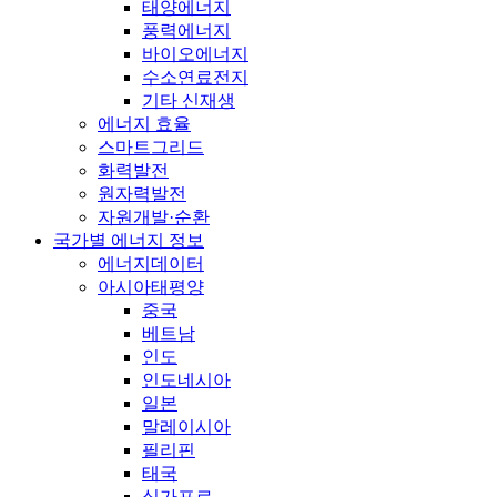
태양에너지
풍력에너지
바이오에너지
수소연료전지
기타 신재생
에너지 효율
스마트그리드
화력발전
원자력발전
자원개발·순환
국가별 에너지 정보
에너지데이터
아시아태평양
중국
베트남
인도
인도네시아
일본
말레이시아
필리핀
태국
싱가포르