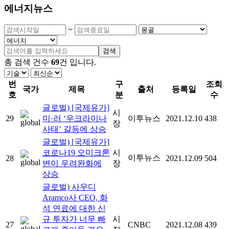
에너지뉴스
~
검색
총 검색 건수
69
건
입니다.
번
구
조회
국가
제목
출처
등록일
호
분
수
글로벌) [국제유가]
시
29
미·러 ‘우크라이나
이투뉴스
2021.12.10
438
장
사태’ 갈등에 상승
글로벌) [국제유가]
코로나19 오미크론
시
이투뉴스
28
2021.12.09
504
변이 우려완화에
장
상승
글로벌) 사우디
Aramco사 CEO, 화
석 연료에 대한 신
규 투자가 너무 빠
시
27
CNBC
2021.12.08
439