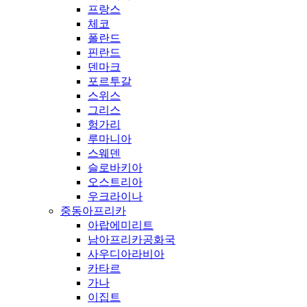
프랑스
체코
폴란드
핀란드
덴마크
포르투갈
스위스
그리스
헝가리
루마니아
스웨덴
슬로바키아
오스트리아
우크라이나
중동아프리카
아랍에미리트
남아프리카공화국
사우디아라비아
카타르
가나
이집트