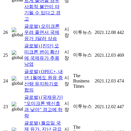
르게 줄어들 경우
장
사회적 불안이 야
기될 수 있다고 경
고
글로벌) 오미크론
시
26
우려 줄면서 국제
이투뉴스
2021.12.08
442
장
유가 3달러 상승
글로벌) [진단] 오
미크론 변이 확산
시
이투뉴스
25
2021.12.03
469
에 국제유가 추풍
장
낙엽
글로벌) OPEC+, 내
The
년 1월에도 원유 증
시
24
Business
2021.12.03
474
산량 유지하기로
장
Times
합의
글로벌) [국제유가]
“오미크론 백신효
시
이투뉴스
23
2021.12.02
447
과 낮아” 경고에 하
장
락
글로벌) 월요일 국
The
제 유가, 지난 금요
시