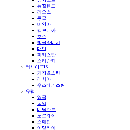
뉴질랜드
라오스
몽골
미얀마
캄보디아
호주
방글라데시
대만
파키스탄
스리랑카
러시아/CIS
카자흐스탄
러시아
우즈베키스탄
유럽
영국
독일
네덜란드
노르웨이
스페인
이탈리아