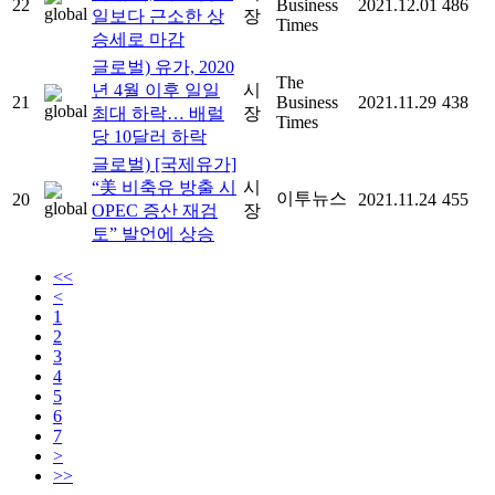
22
Business
2021.12.01
486
일보다 근소한 상
장
Times
승세로 마감
글로벌) 유가, 2020
The
년 4월 이후 일일
시
21
Business
2021.11.29
438
최대 하락… 배럴
장
Times
당 10달러 하락
글로벌) [국제유가]
“美 비축유 방출 시
시
이투뉴스
20
2021.11.24
455
OPEC 증산 재검
장
토” 발언에 상승
<<
<
1
2
3
4
5
6
7
>
>>