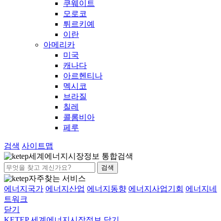
쿠웨이트
모로코
튀르키예
이란
아메리카
미국
캐나다
아르헨티나
멕시코
브라질
칠레
콜롬비아
페루
검색
사이트맵
세계에너지시장정보 통합검색
검색
자주찾는 서비스
에너지국가
에너지산업
에너지동향
에너지사업기회
에너지네
트워크
닫기
KETEP 세계에너지시장정보
닫기