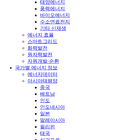
태양에너지
풍력에너지
바이오에너지
수소연료전지
기타 신재생
에너지 효율
스마트그리드
화력발전
원자력발전
자원개발·순환
국가별 에너지 정보
에너지데이터
아시아태평양
중국
베트남
인도
인도네시아
일본
말레이시아
필리핀
태국
싱가포르