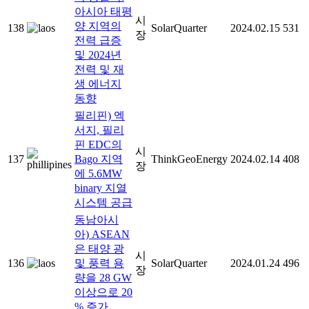
아시아 태평
시
양 지역의
138
SolarQuarter
2024.02.15
531
장
전력 급증
및 2024년
전력 및 재
생 에너지
동향
필리핀) 엑
서지, 필리
핀 EDC의
시
137
Bago 지역
ThinkGeoEnergy
2024.02.14
408
장
에 5.6MW
binary 지열
시스템 공급
동남아시
아) ASEAN
은 태양 광
시
136
및 풍력 용
SolarQuarter
2024.01.24
496
장
량을 28 GW
이상으로 20
% 증가