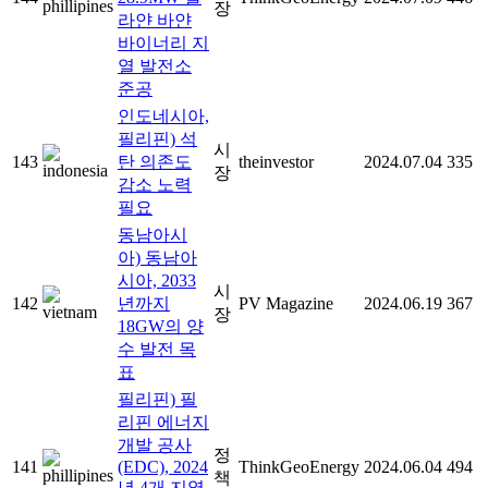
장
라얀 바얀
바이너리 지
열 발전소
준공
인도네시아,
필리핀) 석
시
143
탄 의존도
theinvestor
2024.07.04
335
장
감소 노력
필요
동남아시
아) 동남아
시아, 2033
시
142
년까지
PV Magazine
2024.06.19
367
장
18GW의 양
수 발전 목
표
필리핀) 필
리핀 에너지
개발 공사
정
141
(EDC), 2024
ThinkGeoEnergy
2024.06.04
494
책
년 4개 지열