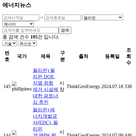
에너지뉴스
~
검색
총 검색 건수
195
건
입니다.
조
번
구
국가
제목
출처
등록일
회
호
분
수
필리핀) 필
리핀 DOE,
지열 위험
시
145
ThinkGeoEnergy
2024.07.18
338
제거 시설에
장
대한 파트너
십 추진
필리핀) 에
너지개발공
사(EDC), 필
리핀
시
144
28.9MW 팔
ThinkGeoEnergy
2024.07.09
446