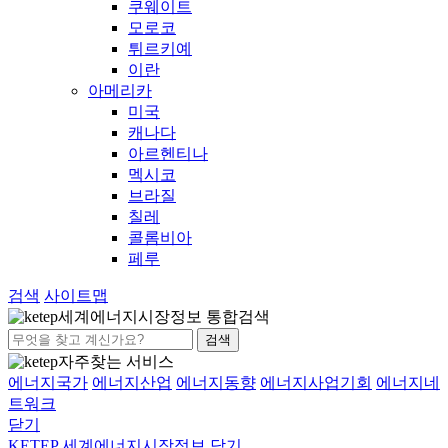
쿠웨이트
모로코
튀르키예
이란
아메리카
미국
캐나다
아르헨티나
멕시코
브라질
칠레
콜롬비아
페루
검색
사이트맵
세계에너지시장정보 통합검색
검색
자주찾는 서비스
에너지국가
에너지산업
에너지동향
에너지사업기회
에너지네
트워크
닫기
KETEP 세계에너지시장정보
닫기