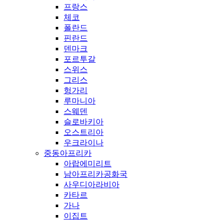
프랑스
체코
폴란드
핀란드
덴마크
포르투갈
스위스
그리스
헝가리
루마니아
스웨덴
슬로바키아
오스트리아
우크라이나
중동아프리카
아랍에미리트
남아프리카공화국
사우디아라비아
카타르
가나
이집트