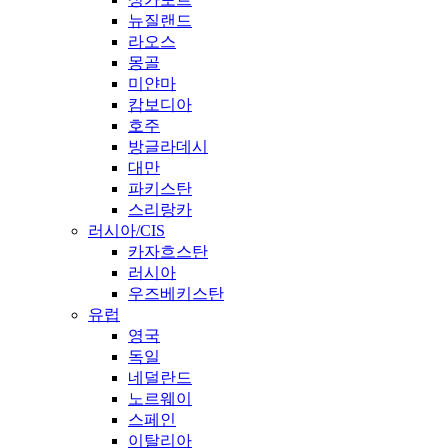
뉴질랜드
라오스
몽골
미얀마
캄보디아
호주
방글라데시
대만
파키스탄
스리랑카
러시아/CIS
카자흐스탄
러시아
우즈베키스탄
유럽
영국
독일
네덜란드
노르웨이
스페인
이탈리아