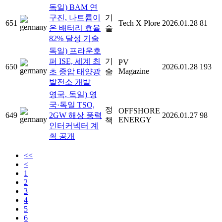
독일) BAM 연
구진, 나트륨이
기
651
Tech X Plore
2026.01.28
81
온 배터리 효율
술
82% 달성 기술
독일) 프라운호
퍼 ISE, 세계 최
기
PV
650
2026.01.28
193
Magazine
초 중압 태양광
술
발전소 개발
영국, 독일) 영
국·독일 TSO,
정
OFFSHORE
649
2GW 해상 풍력
2026.01.27
98
ENERGY
책
인터커넥터 계
획 공개
<<
<
1
2
3
4
5
6