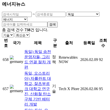
에너지뉴스
~
검색
총 검색 건수
738
건
입니다.
번
구
조회
국가
제목
출처
등록일
호
분
수
독일) 독일 송전
운영자들, 그리
정
Renewables
658
2026.02.09
92
NOW
드 연결 절차 개
책
편
독일, 오스트리
아) 자를란트 대
학교, 잘츠부르
기
657
크 대학교 연구
Tech X Plore
2026.02.06
95
술
진, 산화철 탄소
구체 기반 배터
리 개발