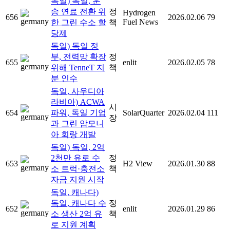
독일) 독일, 운
송 연료 전환 위
정
Hydrogen
656
2026.02.06
79
Fuel News
한 그린 수소 할
책
당제
독일) 독일 정
부, 전력망 확장
정
655
enlit
2026.02.05
78
위해 TenneT 지
책
분 인수
독일, 사우디아
라비아) ACWA
시
654
파워, 독일 기업
SolarQuarter
2026.02.04
111
장
과 그린 암모니
아 회랑 개발
독일) 독일, 2억
2천만 유로 수
정
653
H2 View
2026.01.30
88
소 트럭·충전소
책
자금 지원 시작
독일, 캐나다)
독일, 캐나다 수
정
652
enlit
2026.01.29
86
소 생산 2억 유
책
로 지원 계획