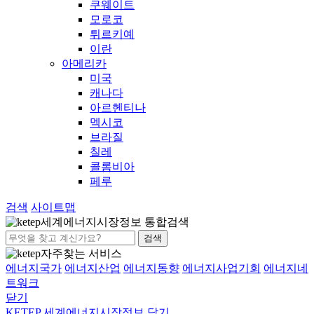
쿠웨이트
모로코
튀르키예
이란
아메리카
미국
캐나다
아르헨티나
멕시코
브라질
칠레
콜롬비아
페루
검색
사이트맵
세계에너지시장정보 통합검색
검색
자주찾는 서비스
에너지국가
에너지산업
에너지동향
에너지사업기회
에너지네
트워크
닫기
KETEP 세계에너지시장정보
닫기