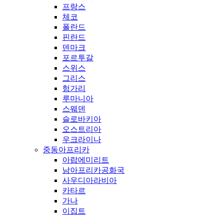
프랑스
체코
폴란드
핀란드
덴마크
포르투갈
스위스
그리스
헝가리
루마니아
스웨덴
슬로바키아
오스트리아
우크라이나
중동아프리카
아랍에미리트
남아프리카공화국
사우디아라비아
카타르
가나
이집트