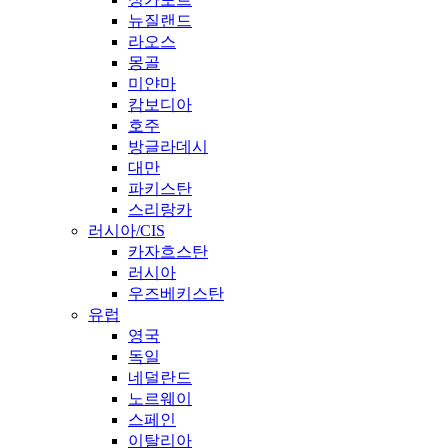
뉴질랜드
라오스
몽골
미얀마
캄보디아
호주
방글라데시
대만
파키스탄
스리랑카
러시아/CIS
카자흐스탄
러시아
우즈베키스탄
유럽
영국
독일
네덜란드
노르웨이
스페인
이탈리아