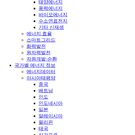
태양에너지
풍력에너지
바이오에너지
수소연료전지
기타 신재생
에너지 효율
스마트그리드
화력발전
원자력발전
자원개발·순환
국가별 에너지 정보
에너지데이터
아시아태평양
중국
베트남
인도
인도네시아
일본
말레이시아
필리핀
태국
싱가포르