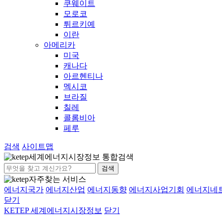
쿠웨이트
모로코
튀르키예
이란
아메리카
미국
캐나다
아르헨티나
멕시코
브라질
칠레
콜롬비아
페루
검색
사이트맵
세계에너지시장정보 통합검색
검색
자주찾는 서비스
에너지국가
에너지산업
에너지동향
에너지사업기회
에너지네
닫기
KETEP 세계에너지시장정보
닫기