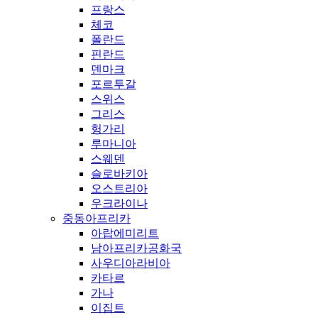
프랑스
체코
폴란드
핀란드
덴마크
포르투갈
스위스
그리스
헝가리
루마니아
스웨덴
슬로바키아
오스트리아
우크라이나
중동아프리카
아랍에미리트
남아프리카공화국
사우디아라비아
카타르
가나
이집트