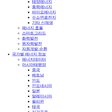
태양에너지
풍력에너지
바이오에너지
수소연료전지
기타 신재생
에너지 효율
스마트그리드
화력발전
원자력발전
자원개발·순환
국가별 에너지 정보
에너지데이터
아시아태평양
중국
베트남
인도
인도네시아
일본
말레이시아
필리핀
태국
싱가포르