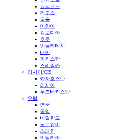
뉴질랜드
라오스
몽골
미얀마
캄보디아
호주
방글라데시
대만
파키스탄
스리랑카
러시아/CIS
카자흐스탄
러시아
우즈베키스탄
유럽
영국
독일
네덜란드
노르웨이
스페인
이탈리아