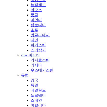
뉴질랜드
라오스
몽골
미얀마
캄보디아
호주
방글라데시
대만
파키스탄
스리랑카
러시아/CIS
카자흐스탄
러시아
우즈베키스탄
유럽
영국
독일
네덜란드
노르웨이
스페인
이탈리아