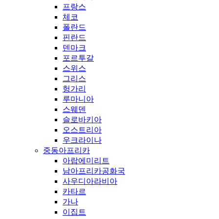
프랑스
체코
폴란드
핀란드
덴마크
포르투갈
스위스
그리스
헝가리
루마니아
스웨덴
슬로바키아
오스트리아
우크라이나
중동아프리카
아랍에미리트
남아프리카공화국
사우디아라비아
카타르
가나
이집트