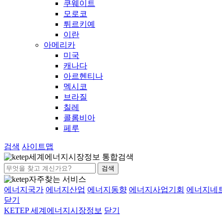
쿠웨이트
모로코
튀르키예
이란
아메리카
미국
캐나다
아르헨티나
멕시코
브라질
칠레
콜롬비아
페루
검색
사이트맵
세계에너지시장정보 통합검색
검색
자주찾는 서비스
에너지국가
에너지산업
에너지동향
에너지사업기회
에너지네
닫기
KETEP 세계에너지시장정보
닫기