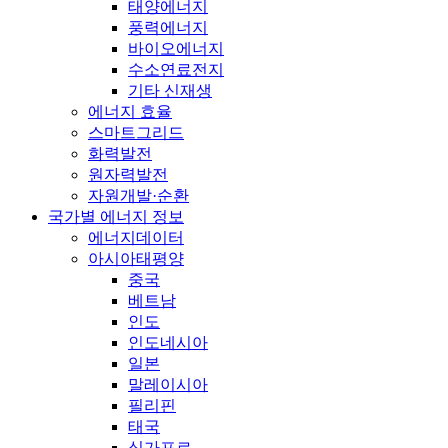
태양에너지
풍력에너지
바이오에너지
수소연료전지
기타 신재생
에너지 효율
스마트그리드
화력발전
원자력발전
자원개발·순환
국가별 에너지 정보
에너지데이터
아시아태평양
중국
베트남
인도
인도네시아
일본
말레이시아
필리핀
태국
싱가포르