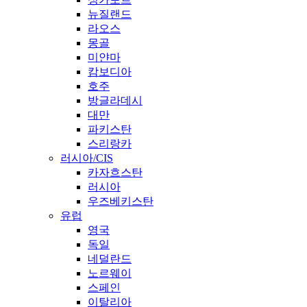
뉴질랜드
라오스
몽골
미얀마
캄보디아
호주
방글라데시
대만
파키스탄
스리랑카
러시아/CIS
카자흐스탄
러시아
우즈베키스탄
유럽
영국
독일
네덜란드
노르웨이
스페인
이탈리아