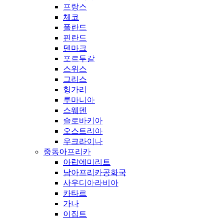
프랑스
체코
폴란드
핀란드
덴마크
포르투갈
스위스
그리스
헝가리
루마니아
스웨덴
슬로바키아
오스트리아
우크라이나
중동아프리카
아랍에미리트
남아프리카공화국
사우디아라비아
카타르
가나
이집트