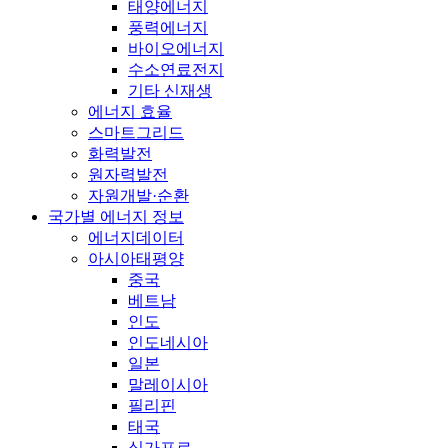
태양에너지
풍력에너지
바이오에너지
수소연료전지
기타 신재생
에너지 효율
스마트그리드
화력발전
원자력발전
자원개발·순환
국가별 에너지 정보
에너지데이터
아시아태평양
중국
베트남
인도
인도네시아
일본
말레이시아
필리핀
태국
싱가포르