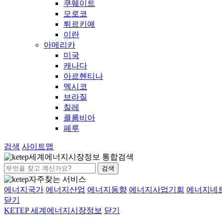
쿠웨이트
모로코
튀르키예
이란
아메리카
미국
캐나다
아르헨티나
멕시코
브라질
칠레
콜롬비아
페루
검색
사이트맵
세계에너지시장정보 통합검색
검색
자주찾는 서비스
에너지국가
에너지산업
에너지동향
에너지사업기회
에너지네
닫기
KETEP 세계에너지시장정보
닫기