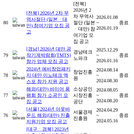
[전북]
2026년 2
[전북] 2026년 2차 무
차 무역사
2026.01.08
역사절단 (일본ㆍ대
80
절단 (일본
~
종료
만) 참여기업 모집 공
2026.01.19
ㆍ대만) 참
고
여기업 모
집 공고
[경남] 2026년 대만 공
2025.12.29
경남테크
79
작기계박람회(TMTS)
~
종료
노파크
2026.01.16
참가 업체 모집 공고
2024년 예비창업패키
2024.08.14
창업진흥
78
지 대만 이노테크 엑
~
종료
원
2024.08.30
스포 참가 지원 공고
해외(대만) 바이어 품
소상공인
2024.08.05
77
평회 참가 소공인 모
시장진흥
~
종료
2024.08.20
집 공고
공단
[서울] 2024년 아웃바
2024.04.29
서울경제
76
운드 해외(대만) 진출
~
종료
진흥원
2024.05.16
지원기업 모집 공고
[대구ㆍ경북] 2023년