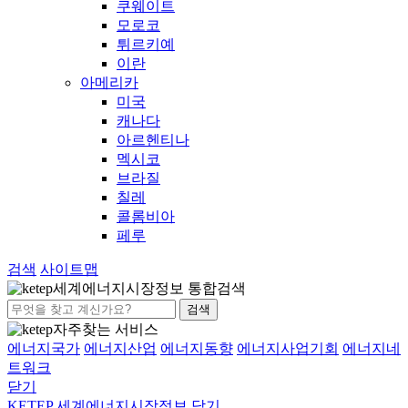
쿠웨이트
모로코
튀르키예
이란
아메리카
미국
캐나다
아르헨티나
멕시코
브라질
칠레
콜롬비아
페루
검색
사이트맵
세계에너지시장정보 통합검색
검색
자주찾는 서비스
에너지국가
에너지산업
에너지동향
에너지사업기회
에너지네
트워크
닫기
KETEP 세계에너지시장정보
닫기