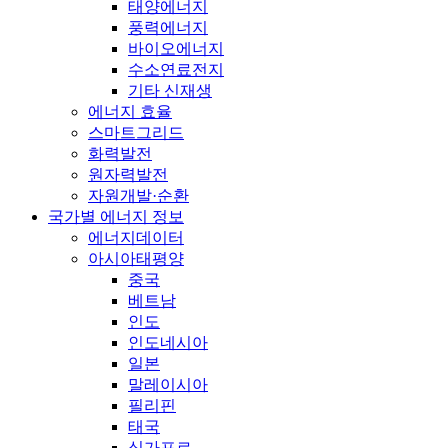
태양에너지
풍력에너지
바이오에너지
수소연료전지
기타 신재생
에너지 효율
스마트그리드
화력발전
원자력발전
자원개발·순환
국가별 에너지 정보
에너지데이터
아시아태평양
중국
베트남
인도
인도네시아
일본
말레이시아
필리핀
태국
싱가포르