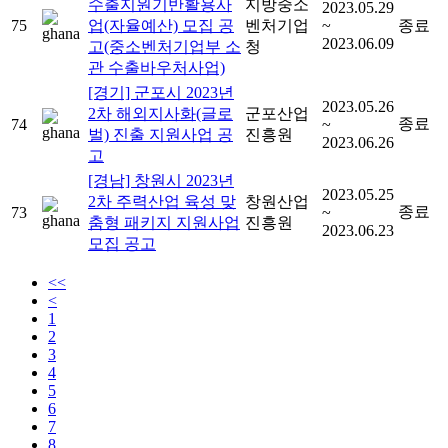
수출지원기반활용사
지방중소
2023.05.29
75
업(자율예산) 모집 공
벤처기업
~
종료
2023.06.09
고(중소벤처기업부 소
청
관 수출바우처사업)
[경기] 군포시 2023년
2023.05.26
2차 해외지사화(글로
군포산업
종료
74
~
벌) 진출 지원사업 공
진흥원
2023.06.26
고
[경남] 창원시 2023년
2023.05.25
2차 주력산업 육성 맞
창원산업
종료
73
~
춤형 패키지 지원사업
진흥원
2023.06.23
모집 공고
<<
<
1
2
3
4
5
6
7
8