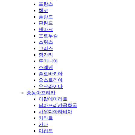
프랑스
체코
폴란드
핀란드
덴마크
포르투갈
스위스
그리스
헝가리
루마니아
스웨덴
슬로바키아
오스트리아
우크라이나
중동아프리카
아랍에미리트
남아프리카공화국
사우디아라비아
카타르
가나
이집트