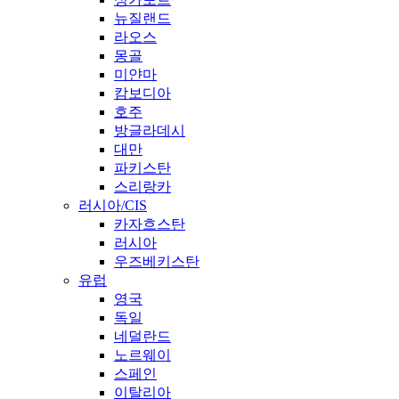
뉴질랜드
라오스
몽골
미얀마
캄보디아
호주
방글라데시
대만
파키스탄
스리랑카
러시아/CIS
카자흐스탄
러시아
우즈베키스탄
유럽
영국
독일
네덜란드
노르웨이
스페인
이탈리아