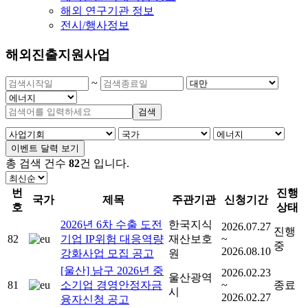
해외 연구기관 정보
전시/행사정보
해외진출지원사업
~
검색
이벤트 달력 보기
총 검색 건수
82
건
입니다.
번
진행
국가
제목
주관기관
신청기간
호
상태
2026년 6차 수출 도전
한국지식
2026.07.27
진행
82
기업 IP위험 대응역량
재산보호
~
중
2026.08.10
강화사업 모집 공고
원
[울산] 남구 2026년 중
2026.02.23
울산광역
81
소기업 경영안정자금
~
종료
시
2026.02.27
융자신청 공고