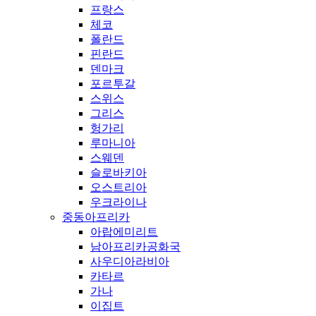
프랑스
체코
폴란드
핀란드
덴마크
포르투갈
스위스
그리스
헝가리
루마니아
스웨덴
슬로바키아
오스트리아
우크라이나
중동아프리카
아랍에미리트
남아프리카공화국
사우디아라비아
카타르
가나
이집트