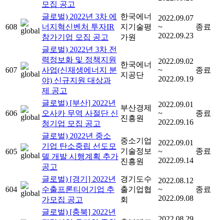
모집 공고
글로벌) 2022년 3차 에
한국에너
2022.09.07
608
너지혁신벤처 투자IR
지기술평
~
종료
2022.09.23
참가기업 모집 공고
가원
글로벌) 2022년 3차 전
력정보화 및 정책지원
2022.09.02
한국에너
607
사업(신재생에너지 분
~
종료
지공단
2022.09.19
야) 신규지원 대상과
제 공고
글로벌) [부산] 2022년
2022.09.01
부산경제
606
오사카 무역 사절단 신
~
종료
진흥원
2022.09.16
청기업 모집 공고
글로벌) 2022년 중소
중소기업
2022.09.01
기업 탄소중립 선도모
기술정보
종료
605
~
델 개발 시행계획 추가
2022.09.14
진흥원
공고
글로벌) [경기] 2022년
경기도수
2022.08.12
604
수출프론티어기업 추
출기업협
~
종료
2022.09.08
가모집 공고
회
글로벌) [충북] 2022년
2022.08.29