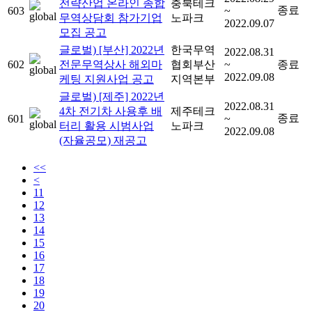
전략산업 온라인 종합
충북테크
종료
603
~
무역상담회 참가기업
노파크
2022.09.07
모집 공고
글로벌) [부산] 2022년
한국무역
2022.08.31
602
전문무역상사 해외마
협회부산
~
종료
2022.09.08
케팅 지원사업 공고
지역본부
글로벌) [제주] 2022년
2022.08.31
4차 전기차 사용후 배
제주테크
종료
601
~
터리 활용 시범사업
노파크
2022.09.08
(자율공모) 재공고
<<
<
11
12
13
14
15
16
17
18
19
20