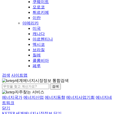
쿠웨이트
모로코
튀르키예
이란
아메리카
미국
캐나다
아르헨티나
멕시코
브라질
칠레
콜롬비아
페루
검색
사이트맵
세계에너지시장정보 통합검색
검색
자주찾는 서비스
에너지국가
에너지산업
에너지동향
에너지사업기회
에너지네
트워크
닫기
KETEP 세계에너지시장정보
닫기