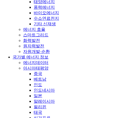
태양에너지
풍력에너지
바이오에너지
수소연료전지
기타 신재생
에너지 효율
스마트그리드
화력발전
원자력발전
자원개발·순환
국가별 에너지 정보
에너지데이터
아시아태평양
중국
베트남
인도
인도네시아
일본
말레이시아
필리핀
태국
싱가포르