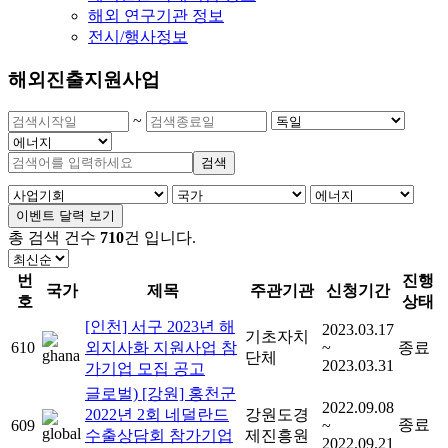
해외 연구기관 정보
전시/행사정보
해외진출지원사업
~
검색
이벤트 달력 보기
총 검색 건수
710
건
입니다.
번
진행
국가
제목
주관기관
신청기간
호
상태
[인천] 서구 2023년 해
2023.03.17
기초자치
610
외지사화 지원사업 참
~
종료
단체
2023.03.31
가기업 모집 공고
글로벌) [강원] 홍천군
2022.09.08
2022년 2회 네덜란드
강원도경
종료
609
~
수출상담회 참가기업
제진흥원
2022.09.21