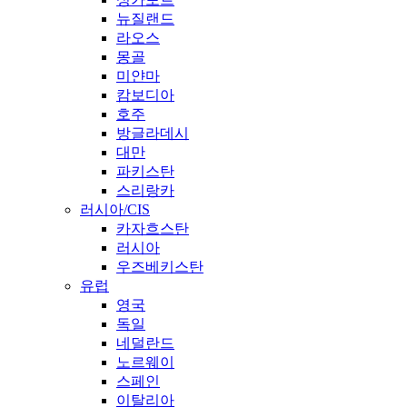
뉴질랜드
라오스
몽골
미얀마
캄보디아
호주
방글라데시
대만
파키스탄
스리랑카
러시아/CIS
카자흐스탄
러시아
우즈베키스탄
유럽
영국
독일
네덜란드
노르웨이
스페인
이탈리아