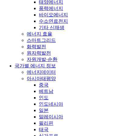
태양에너지
풍력에너지
바이오에너지
수소연료전지
기타 신재생
에너지 효율
스마트그리드
화력발전
원자력발전
자원개발·순환
국가별 에너지 정보
에너지데이터
아시아태평양
중국
베트남
인도
인도네시아
일본
말레이시아
필리핀
태국
싱가포르