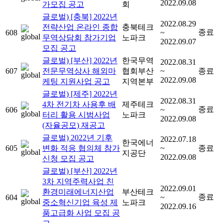
2022.09.08
가모집 공고
회
글로벌) [충북] 2022년
2022.08.29
전략산업 온라인 종합
충북테크
종료
608
~
무역상담회 참가기업
노파크
2022.09.07
모집 공고
글로벌) [부산] 2022년
한국무역
2022.08.31
607
전문무역상사 해외마
협회부산
~
종료
2022.09.08
케팅 지원사업 공고
지역본부
글로벌) [제주] 2022년
2022.08.31
4차 전기차 사용후 배
제주테크
종료
606
~
터리 활용 시범사업
노파크
2022.09.08
(자율공모) 재공고
글로벌) 2022년 기후
2022.07.18
한국에너
605
변화 적응 협의체 참가
~
종료
지공단
2022.09.08
신청 모집 공고
글로벌) [부산] 2022년
3차 지역주력사업 친
2022.09.01
환경미래에너지산업
부산테크
종료
604
~
중소혁신기업 육성 제
노파크
2022.09.16
품고급화 사업 모집 공