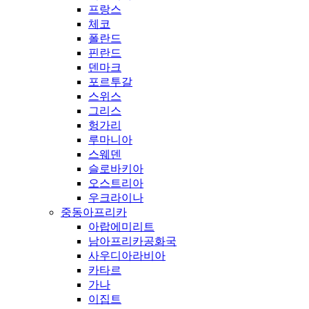
프랑스
체코
폴란드
핀란드
덴마크
포르투갈
스위스
그리스
헝가리
루마니아
스웨덴
슬로바키아
오스트리아
우크라이나
중동아프리카
아랍에미리트
남아프리카공화국
사우디아라비아
카타르
가나
이집트