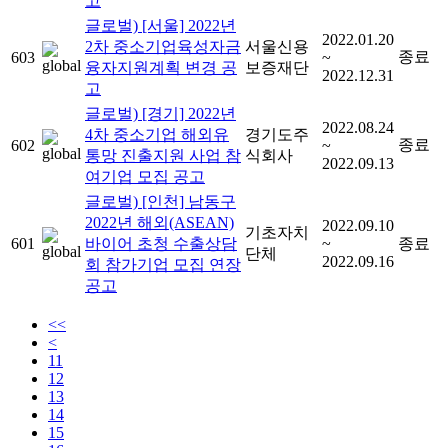
고
글로벌) [서울] 2022년
2022.01.20
2차 중소기업육성자금
서울신용
종료
603
~
융자지원계획 변경 공
보증재단
2022.12.31
고
글로벌) [경기] 2022년
2022.08.24
4차 중소기업 해외유
경기도주
종료
602
~
통망 진출지원 사업 참
식회사
2022.09.13
여기업 모집 공고
글로벌) [인천] 남동구
2022년 해외(ASEAN)
2022.09.10
기초자치
601
바이어 초청 수출상담
~
종료
단체
2022.09.16
회 참가기업 모집 연장
공고
<<
<
11
12
13
14
15