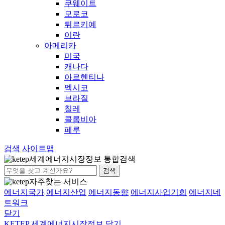
쿠웨이트
모로코
튀르키예
이란
아메리카
미국
캐나다
아르헨티나
멕시코
브라질
칠레
콜롬비아
페루
검색
사이트맵
세계에너지시장정보 통합검색
검색
자주찾는 서비스
에너지국가
에너지산업
에너지동향
에너지사업기회
에너지네
트워크
닫기
KETEP 세계에너지시장정보
닫기