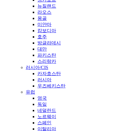
뉴질랜드
라오스
몽골
미얀마
캄보디아
호주
방글라데시
대만
파키스탄
스리랑카
러시아/CIS
카자흐스탄
러시아
우즈베키스탄
유럽
영국
독일
네덜란드
노르웨이
스페인
이탈리아