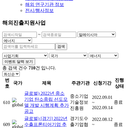
해외 연구기관 정보
전시/행사정보
해외진출지원사업
~
검색
이벤트 달력 보기
총 검색 건수
710
건
입니다.
번
진행
국가
제목
주관기관
신청기간
호
상태
글로벌) 2022년 중소
중소기업
2022.09.01
기업 탄소중립 선도모
기술정보
종료
610
~
델 개발 시행계획 추가
2022.09.14
진흥원
공고
글로벌) [경기] 2022년
경기도수
2022.08.12
609
수출프론티어기업 추
출기업협
~
종료