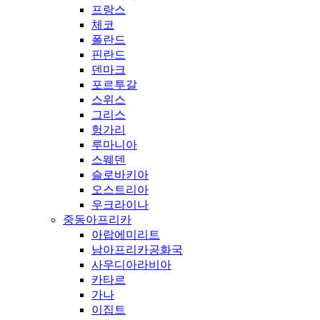
프랑스
체코
폴란드
핀란드
덴마크
포르투갈
스위스
그리스
헝가리
루마니아
스웨덴
슬로바키아
오스트리아
우크라이나
중동아프리카
아랍에미리트
남아프리카공화국
사우디아라비아
카타르
가나
이집트