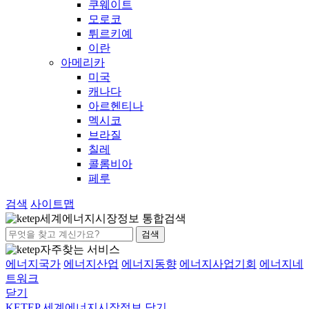
쿠웨이트
모로코
튀르키예
이란
아메리카
미국
캐나다
아르헨티나
멕시코
브라질
칠레
콜롬비아
페루
검색
사이트맵
세계에너지시장정보 통합검색
검색
자주찾는 서비스
에너지국가
에너지산업
에너지동향
에너지사업기회
에너지네
트워크
닫기
KETEP 세계에너지시장정보
닫기