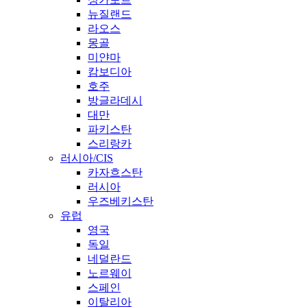
뉴질랜드
라오스
몽골
미얀마
캄보디아
호주
방글라데시
대만
파키스탄
스리랑카
러시아/CIS
카자흐스탄
러시아
우즈베키스탄
유럽
영국
독일
네덜란드
노르웨이
스페인
이탈리아