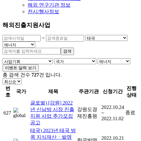
해외 연구기관 정보
전시/행사정보
해외진출지원사업
~
검색
이벤트 달력 보기
총 검색 건수
727
건
입니다.
번
진행
국가
제목
주관기관
신청기간
호
상태
글로벌) [강원] 2022
2022.10.24
년 신남방 시장 진출
강원도경
종료
627
~
지원 사업 추가모집
제진흥원
2022.11.02
공고
태국) 2023년 태국 방
콕 지식재산ㆍ발명
2022.10.21
한국발명