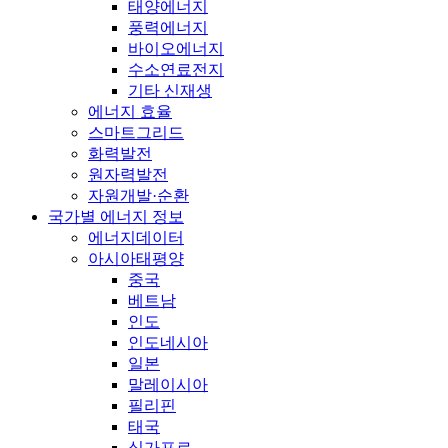
태양에너지
풍력에너지
바이오에너지
수소연료전지
기타 신재생
에너지 효율
스마트그리드
화력발전
원자력발전
자원개발·순환
국가별 에너지 정보
에너지데이터
아시아태평양
중국
베트남
인도
인도네시아
일본
말레이시아
필리핀
태국
싱가포르