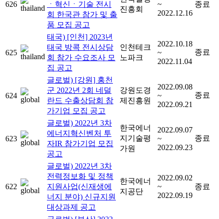
626
ㆍ혁신ㆍ기술 전시
~
종료
진흥회
2022.12.16
회 한국관 참가 및 출
품 모집 공고
태국) [인천] 2023년
2022.10.18
태국 방콕 전시상담
인천테크
종료
625
~
회 참가 수요조사 모
노파크
2022.11.04
집 공고
글로벌) [강원] 홍천
2022.09.08
군 2022년 2회 네덜
강원도경
종료
624
~
란드 수출상담회 참
제진흥원
2022.09.21
가기업 모집 공고
글로벌) 2022년 3차
한국에너
2022.09.07
에너지혁신벤처 투
지기술평
종료
623
~
자IR 참가기업 모집
2022.09.23
가원
공고
글로벌) 2022년 3차
전력정보화 및 정책
2022.09.02
한국에너
622
지원사업(신재생에
~
종료
지공단
2022.09.19
너지 분야) 신규지원
대상과제 공고