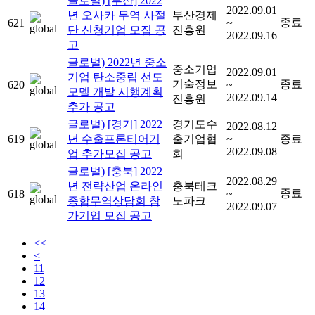
글로벌) [부산] 2022
2022.09.01
년 오사카 무역 사절
부산경제
종료
621
~
단 신청기업 모집 공
진흥원
2022.09.16
고
글로벌) 2022년 중소
중소기업
2022.09.01
기업 탄소중립 선도
기술정보
종료
620
~
모델 개발 시행계획
2022.09.14
진흥원
추가 공고
글로벌) [경기] 2022
경기도수
2022.08.12
619
년 수출프론티어기
출기업협
~
종료
2022.09.08
업 추가모집 공고
회
글로벌) [충북] 2022
2022.08.29
년 전략산업 온라인
충북테크
종료
618
~
종합무역상담회 참
노파크
2022.09.07
가기업 모집 공고
<<
<
11
12
13
14