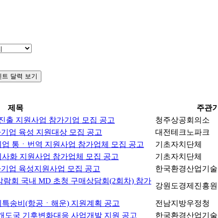
트 달력 보기
제목
주관
시장진출 지원사업 참가기업 모집 공고
청주상공회의소
P스타기업 육성 지원대상 모집 공고
대전테크노파크
중소기업 통ㆍ번역 지원사업 참가업체 모집 공고
기초자치단체
해외지사화 지원사업 참가업체 모집 공고
기초자치단체
P스타기업 육성지원사업 모집 공고
한국환경산업기술
박람회 국내 MD 초청 구매상담회(2회차) 참가
강원도경제진흥원
 국제특송비(항공ㆍ해운) 지원계획 공고
전남지방우정청
계 개도국 기후변화대응 사업개발 지원 공고
한국환경산업기술