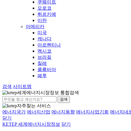
쿠웨이트
모로코
튀르키예
이란
아메리카
미국
캐나다
아르헨티나
멕시코
브라질
칠레
콜롬비아
페루
검색
사이트맵
세계에너지시장정보 통합검색
검색
자주찾는 서비스
에너지국가
에너지산업
에너지동향
에너지사업기회
에너지네
닫기
KETEP 세계에너지시장정보
닫기