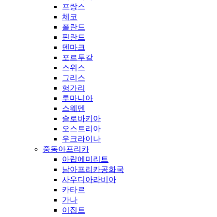
프랑스
체코
폴란드
핀란드
덴마크
포르투갈
스위스
그리스
헝가리
루마니아
스웨덴
슬로바키아
오스트리아
우크라이나
중동아프리카
아랍에미리트
남아프리카공화국
사우디아라비아
카타르
가나
이집트