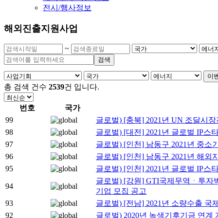
전시/행사정보
해외진출지원사업
~
검색
이벤
총 검색 건수
2539
건
입니다.
번호
국가
99
글로벌) [충북] 2021년 UN 조달
98
글로벌) [대전] 2021년 글로벌 I
97
글로벌) [인천] 남동구 2021년 
96
글로벌) [인천] 남동구 2021년 
95
글로벌) [인천] 2021년 글로벌 I
글로벌) [강원] GTI국제무역ㆍ투자
94
기업 모집 공고
93
글로벌) [전남] 2021년 소량수출
92
글로벌) 2020년 녹색기후기금 연