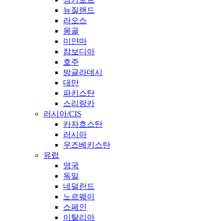
뉴질랜드
라오스
몽골
미얀마
캄보디아
호주
방글라데시
대만
파키스탄
스리랑카
러시아/CIS
카자흐스탄
러시아
우즈베키스탄
유럽
영국
독일
네덜란드
노르웨이
스페인
이탈리아