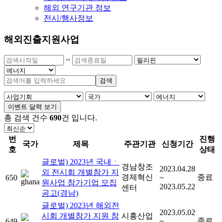
해외 연구기관 정보
전시/행사정보
해외진출지원사업
~
검색
이벤트 달력 보기
총 검색 건수
690
건
입니다.
번
진행
국가
제목
주관기관
신청기간
호
상태
글로벌) 2023년 국내ㆍ
경남창조
2023.04.28
외 전시회 개별참가 지
경제혁신
종료
650
~
원사업 참가기업 모집
2023.05.22
센터
공고(경남)
글로벌) 2023년 해외전
2023.05.02
시회 개별참가 지원 참
시흥산업
종료
649
~