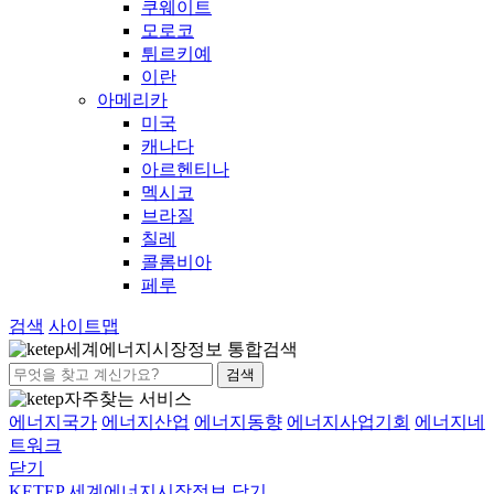
쿠웨이트
모로코
튀르키예
이란
아메리카
미국
캐나다
아르헨티나
멕시코
브라질
칠레
콜롬비아
페루
검색
사이트맵
세계에너지시장정보 통합검색
검색
자주찾는 서비스
에너지국가
에너지산업
에너지동향
에너지사업기회
에너지네
트워크
닫기
KETEP 세계에너지시장정보
닫기