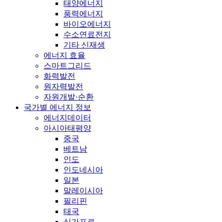
태양에너지
풍력에너지
바이오에너지
수소연료전지
기타 신재생
에너지 효율
스마트그리드
화력발전
원자력발전
자원개발·순환
국가별 에너지 정보
에너지데이터
아시아태평양
중국
베트남
인도
인도네시아
일본
말레이시아
필리핀
태국
싱가포르