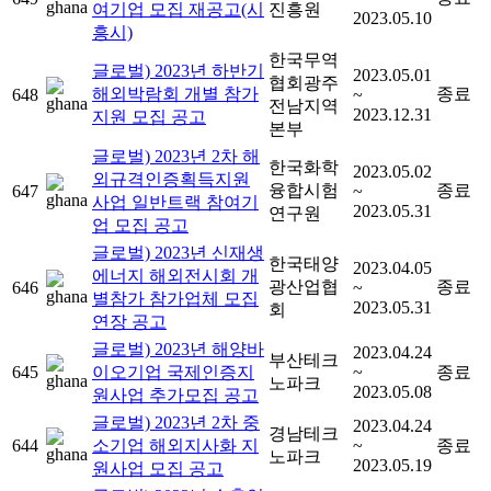
여기업 모집 재공고(시
진흥원
2023.05.10
흥시)
한국무역
글로벌) 2023년 하반기
2023.05.01
협회광주
해외박람회 개별 참가
종료
648
~
전남지역
2023.12.31
지원 모집 공고
본부
글로벌) 2023년 2차 해
한국화학
2023.05.02
외규격인증획득지원
융합시험
종료
647
~
사업 일반트랙 참여기
2023.05.31
연구원
업 모집 공고
글로벌) 2023년 신재생
한국태양
2023.04.05
에너지 해외전시회 개
광산업협
종료
646
~
별참가 참가업체 모집
2023.05.31
회
연장 공고
글로벌) 2023년 해양바
2023.04.24
부산테크
645
이오기업 국제인증지
~
종료
노파크
2023.05.08
원사업 추가모집 공고
글로벌) 2023년 2차 중
2023.04.24
경남테크
644
소기업 해외지사화 지
~
종료
노파크
2023.05.19
원사업 모집 공고