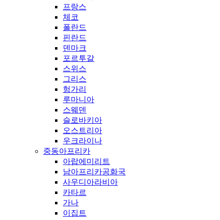
프랑스
체코
폴란드
핀란드
덴마크
포르투갈
스위스
그리스
헝가리
루마니아
스웨덴
슬로바키아
오스트리아
우크라이나
중동아프리카
아랍에미리트
남아프리카공화국
사우디아라비아
카타르
가나
이집트