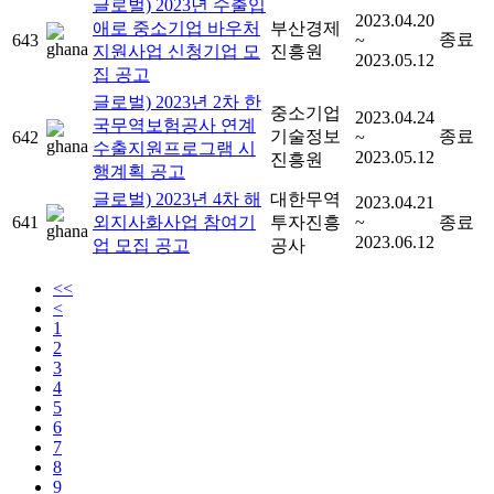
글로벌) 2023년 수출입
2023.04.20
애로 중소기업 바우처
부산경제
종료
643
~
지원사업 신청기업 모
진흥원
2023.05.12
집 공고
글로벌) 2023년 2차 한
중소기업
2023.04.24
국무역보험공사 연계
기술정보
종료
642
~
수출지원프로그램 시
2023.05.12
진흥원
행계획 공고
글로벌) 2023년 4차 해
대한무역
2023.04.21
641
외지사화사업 참여기
투자진흥
~
종료
2023.06.12
업 모집 공고
공사
<<
<
1
2
3
4
5
6
7
8
9