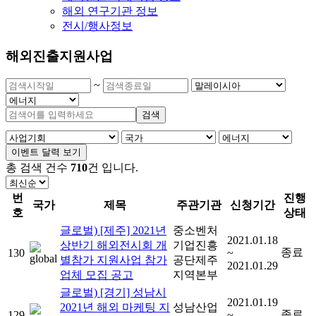
해외 연구기관 정보
전시/행사정보
해외진출지원사업
~
검색
이벤트 달력 보기
총 검색 건수
710
건
입니다.
번
진행
국가
제목
주관기관
신청기간
호
상태
글로벌) [제주] 2021년
중소벤처
2021.01.18
상반기 해외전시회 개
기업진흥
종료
130
~
별참가 지원사업 참가
공단제주
2021.01.29
업체 모집 공고
지역본부
글로벌) [경기] 성남시
2021.01.19
2021년 해외 마케팅 지
성남산업
종료
129
~