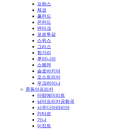
프랑스
체코
폴란드
핀란드
덴마크
포르투갈
스위스
그리스
헝가리
루마니아
스웨덴
슬로바키아
오스트리아
우크라이나
중동아프리카
아랍에미리트
남아프리카공화국
사우디아라비아
카타르
가나
이집트