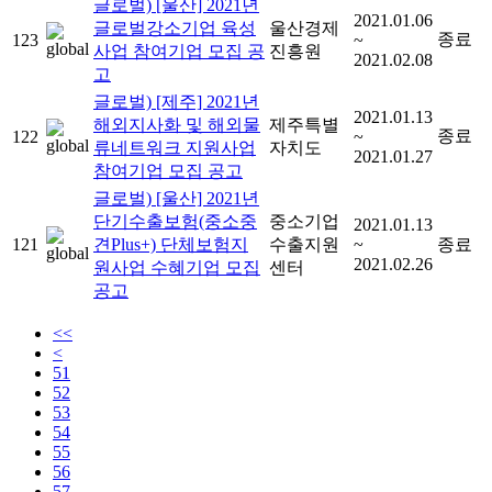
글로벌) [울산] 2021년
2021.01.06
글로벌강소기업 육성
울산경제
종료
123
~
사업 참여기업 모집 공
진흥원
2021.02.08
고
글로벌) [제주] 2021년
2021.01.13
해외지사화 및 해외물
제주특별
종료
122
~
류네트워크 지원사업
자치도
2021.01.27
참여기업 모집 공고
글로벌) [울산] 2021년
단기수출보험(중소중
중소기업
2021.01.13
121
견Plus+) 단체보험지
수출지원
~
종료
2021.02.26
원사업 수혜기업 모집
센터
공고
<<
<
51
52
53
54
55
56
57