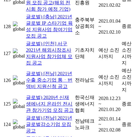
원 모집 공고(해외 전
진흥원
2021.02.02
시회 참가 예정 기업)
글로벌) [충남] 2021년
충주북부
2021.01.04
글로벌 IP 스타기업 육
상공회의
종료
128
~
성 지원사업 참여기업
2021.02.10
소
모집 공고
글로벌) [인천] 서구
예산
2021년 해외시장조사
기초자치
예산 소진
소진
127
지원사업 참가업체 모
단체
시까지
시까
집 공고
지
예산
글로벌) [전남] 2021년
예산 소진
소진
수출 중소기업 통ㆍ번
전라남도
126
시까지
시까
역비 지원신청 공고
지
글로벌) 2020년 신재
한국신재
2020.12.23
125
생에너지 온라인 전시
생에너지
~
종료
2021.01.20
관 참가기업 모집 공고
협회
글로벌) [전남] 2021년
2021.01.14
전남테크
124
글로벌강소기업 모집
~
종료
노파크
2021.02.08
공고