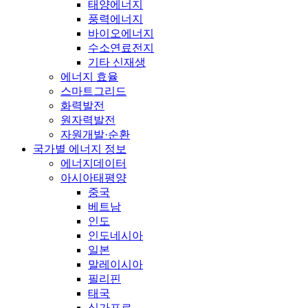
태양에너지
풍력에너지
바이오에너지
수소연료전지
기타 신재생
에너지 효율
스마트그리드
화력발전
원자력발전
자원개발·순환
국가별 에너지 정보
에너지데이터
아시아태평양
중국
베트남
인도
인도네시아
일본
말레이시아
필리핀
태국
싱가포르