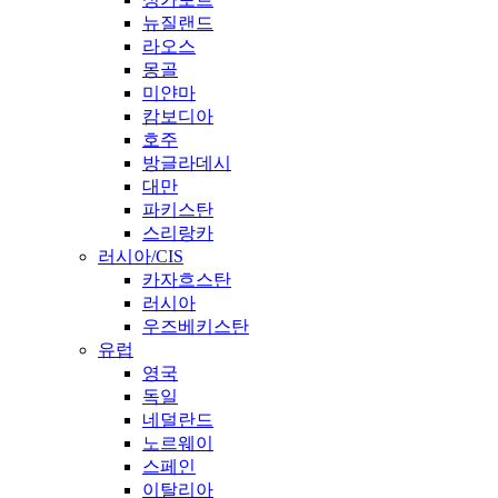
뉴질랜드
라오스
몽골
미얀마
캄보디아
호주
방글라데시
대만
파키스탄
스리랑카
러시아/CIS
카자흐스탄
러시아
우즈베키스탄
유럽
영국
독일
네덜란드
노르웨이
스페인
이탈리아