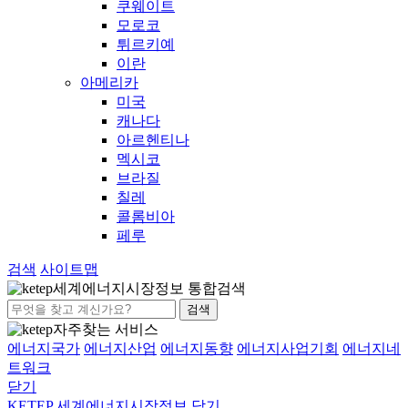
쿠웨이트
모로코
튀르키예
이란
아메리카
미국
캐나다
아르헨티나
멕시코
브라질
칠레
콜롬비아
페루
검색
사이트맵
세계에너지시장정보 통합검색
검색
자주찾는 서비스
에너지국가
에너지산업
에너지동향
에너지사업기회
에너지네
트워크
닫기
KETEP 세계에너지시장정보
닫기