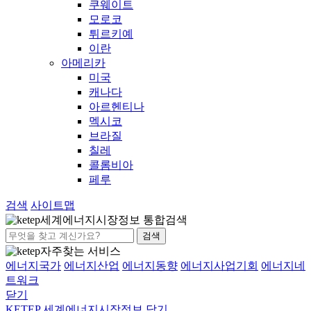
쿠웨이트
모로코
튀르키예
이란
아메리카
미국
캐나다
아르헨티나
멕시코
브라질
칠레
콜롬비아
페루
검색
사이트맵
세계에너지시장정보 통합검색
검색
자주찾는 서비스
에너지국가
에너지산업
에너지동향
에너지사업기회
에너지네
트워크
닫기
KETEP 세계에너지시장정보
닫기