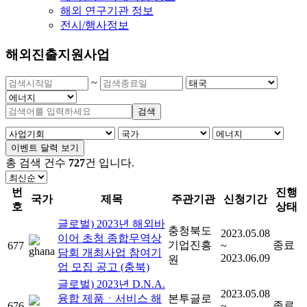
해외 연구기관 정보
전시/행사정보
해외진출지원사업
~
검색
이벤트 달력 보기
총 검색 건수
727
건
입니다.
번
진행
국가
제목
주관기관
신청기간
호
상태
글로벌) 2023년 해외바
충청북도
2023.05.08
이어 초청 종합무역상
기업진흥
종료
677
~
담회 개최사업 참여기
2023.06.09
원
업 모집 공고 (충북)
글로벌) 2023년 D.N.A.
2023.05.08
융합 제품ㆍ서비스 해
본투글로
종료
676
~