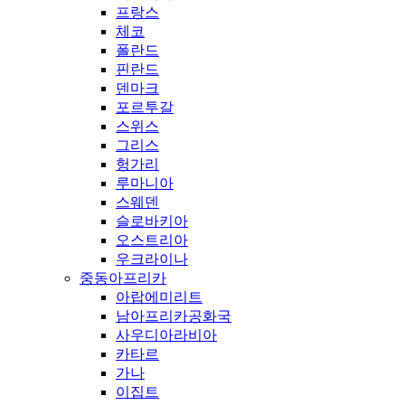
프랑스
체코
폴란드
핀란드
덴마크
포르투갈
스위스
그리스
헝가리
루마니아
스웨덴
슬로바키아
오스트리아
우크라이나
중동아프리카
아랍에미리트
남아프리카공화국
사우디아라비아
카타르
가나
이집트