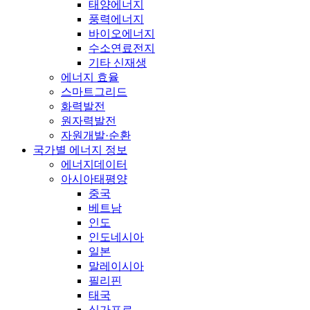
태양에너지
풍력에너지
바이오에너지
수소연료전지
기타 신재생
에너지 효율
스마트그리드
화력발전
원자력발전
자원개발·순환
국가별 에너지 정보
에너지데이터
아시아태평양
중국
베트남
인도
인도네시아
일본
말레이시아
필리핀
태국
싱가포르