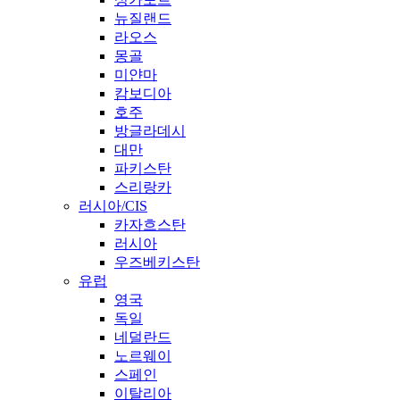
뉴질랜드
라오스
몽골
미얀마
캄보디아
호주
방글라데시
대만
파키스탄
스리랑카
러시아/CIS
카자흐스탄
러시아
우즈베키스탄
유럽
영국
독일
네덜란드
노르웨이
스페인
이탈리아