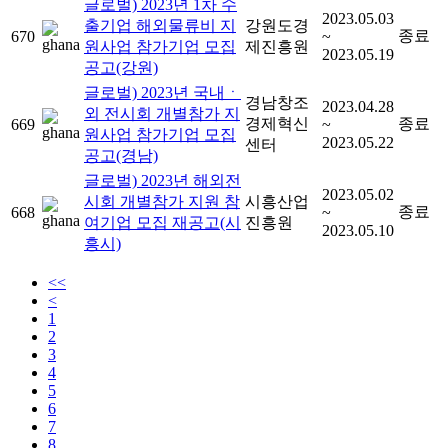
글로벌) 2023년 1차 수
2023.05.03
출기업 해외물류비 지
강원도경
종료
670
~
원사업 참가기업 모집
제진흥원
2023.05.19
공고(강원)
글로벌) 2023년 국내ㆍ
경남창조
2023.04.28
외 전시회 개별참가 지
경제혁신
종료
669
~
원사업 참가기업 모집
2023.05.22
센터
공고(경남)
글로벌) 2023년 해외전
2023.05.02
시회 개별참가 지원 참
시흥산업
종료
668
~
여기업 모집 재공고(시
진흥원
2023.05.10
흥시)
<<
<
1
2
3
4
5
6
7
8