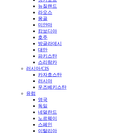
뉴질랜드
라오스
몽골
미얀마
캄보디아
호주
방글라데시
대만
파키스탄
스리랑카
러시아/CIS
카자흐스탄
러시아
우즈베키스탄
유럽
영국
독일
네덜란드
노르웨이
스페인
이탈리아