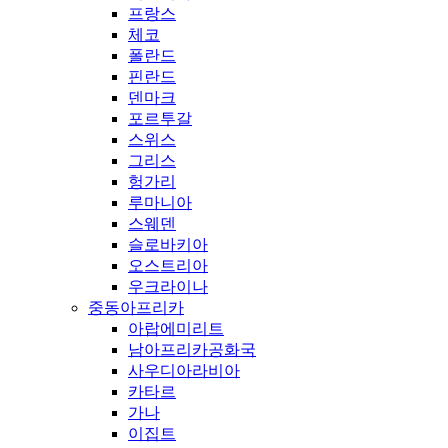
프랑스
체코
폴란드
핀란드
덴마크
포르투갈
스위스
그리스
헝가리
루마니아
스웨덴
슬로바키아
오스트리아
우크라이나
중동아프리카
아랍에미리트
남아프리카공화국
사우디아라비아
카타르
가나
이집트