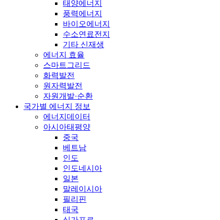
태양에너지
풍력에너지
바이오에너지
수소연료전지
기타 신재생
에너지 효율
스마트그리드
화력발전
원자력발전
자원개발·순환
국가별 에너지 정보
에너지데이터
아시아태평양
중국
베트남
인도
인도네시아
일본
말레이시아
필리핀
태국
싱가포르