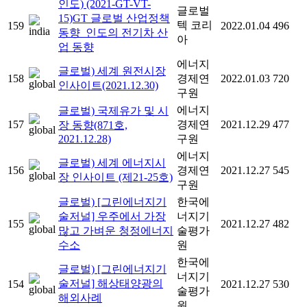
인도) (2021-GT-VT-
글로벌
15)GT 글로벌 산업정책
텍 코리
159
2022.01.04
496
동향_인도의 전기차 산
아
업 동향
에너지
글로벌) 세계 원전시장
158
경제연
2022.01.03
720
인사이트(2021.12.30)
구원
에너지
글로벌) 국제유가 및 시
157
경제연
2021.12.29
477
장 동향(871호,
2021.12.28)
구원
에너지
글로벌) 세계 에너지시
156
경제연
2021.12.27
545
장 인사이트 (제21-25호)
구원
글로벌) [그린에너지기
한국에
술저널] 우주에서 가장
너지기
155
2021.12.27
482
많고 가벼운 청정에너지
술평가
수소
원
한국에
글로벌) [그린에너지기
너지기
술저널] 해상태양광의
154
2021.12.27
530
술평가
해외사례
원