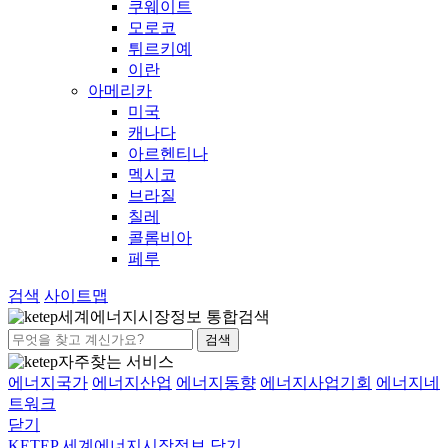
쿠웨이트
모로코
튀르키예
이란
아메리카
미국
캐나다
아르헨티나
멕시코
브라질
칠레
콜롬비아
페루
검색
사이트맵
세계에너지시장정보 통합검색
검색
자주찾는 서비스
에너지국가
에너지산업
에너지동향
에너지사업기회
에너지네
트워크
닫기
KETEP 세계에너지시장정보
닫기