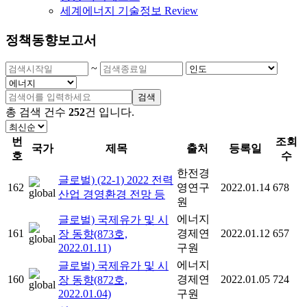
세계에너지 기술정보 Review
정책동향보고서
~
검색
총 검색 건수
252
건
입니다.
번
조회
국가
제목
출처
등록일
호
수
한전경
글로벌) (22-1) 2022 전력
162
영연구
2022.01.14
678
산업 경영환경 전망 등
원
에너지
글로벌) 국제유가 및 시
161
경제연
2022.01.12
657
장 동향(873호,
2022.01.11)
구원
에너지
글로벌) 국제유가 및 시
160
경제연
2022.01.05
724
장 동향(872호,
2022.01.04)
구원