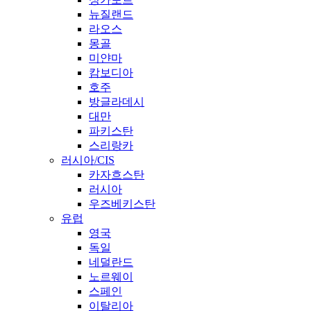
뉴질랜드
라오스
몽골
미얀마
캄보디아
호주
방글라데시
대만
파키스탄
스리랑카
러시아/CIS
카자흐스탄
러시아
우즈베키스탄
유럽
영국
독일
네덜란드
노르웨이
스페인
이탈리아