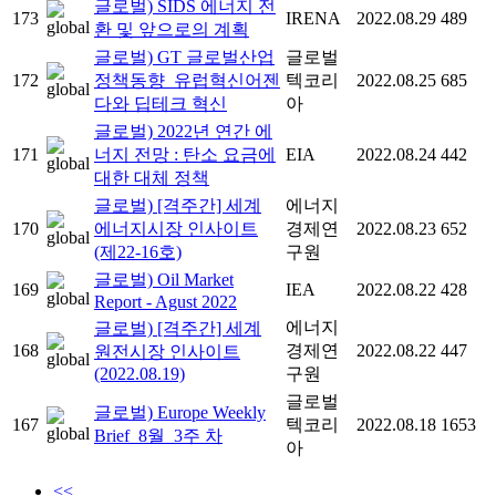
글로벌) SIDS 에너지 전
173
IRENA
2022.08.29
489
환 및 앞으로의 계획
글로벌) GT 글로벌산업
글로벌
172
정책동향_유럽혁신어젠
텍코리
2022.08.25
685
다와 딥테크 혁신
아
글로벌) 2022년 연간 에
171
너지 전망 : 탄소 요금에
EIA
2022.08.24
442
대한 대체 정책
글로벌) [격주간] 세계
에너지
170
에너지시장 인사이트
경제연
2022.08.23
652
(제22-16호)
구원
글로벌) Oil Market
169
IEA
2022.08.22
428
Report - Agust 2022
에너지
글로벌) [격주간] 세계
168
경제연
2022.08.22
447
원전시장 인사이트
(2022.08.19)
구원
글로벌
글로벌) Europe Weekly
167
텍코리
2022.08.18
1653
Brief_8월_3주 차
아
<<