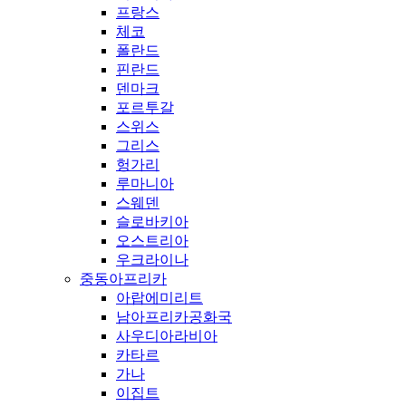
프랑스
체코
폴란드
핀란드
덴마크
포르투갈
스위스
그리스
헝가리
루마니아
스웨덴
슬로바키아
오스트리아
우크라이나
중동아프리카
아랍에미리트
남아프리카공화국
사우디아라비아
카타르
가나
이집트