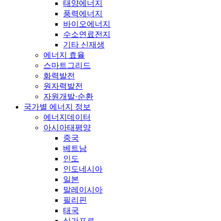
태양에너지
풍력에너지
바이오에너지
수소연료전지
기타 신재생
에너지 효율
스마트그리드
화력발전
원자력발전
자원개발·순환
국가별 에너지 정보
에너지데이터
아시아태평양
중국
베트남
인도
인도네시아
일본
말레이시아
필리핀
태국
싱가포르