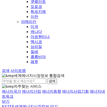
쿠웨이트
모로코
튀르키예
이란
아메리카
미국
캐나다
아르헨티나
멕시코
브라질
칠레
콜롬비아
페루
검색
사이트맵
세계에너지시장정보 통합검색
검색
자주찾는 서비스
에너지국가
에너지산업
에너지동향
에너지사업기회
에너지네
트워크
닫기
KETEP 세계에너지시장정보
닫기