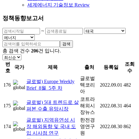
세계에너지 기술정보 Review
정책동향보고서
~
검색
총 검색 건수
206
건
입니다.
번
조회
국가
제목
출처
등록일
호
수
글로벌
글로벌) Europe Weekly
176
텍코리
2022.09.01
482
Brief_8월_5주 차
아
코트라
글로벌) 5대 트렌드로 살
175
해외시
2022.08.31
464
펴본 수출 유망시장
장뉴스
글로벌) 지역유연성 시
한전경
174
장 해외동향 및 국내 도
영연구
2022.08.30
862
입 시사점 연구
원