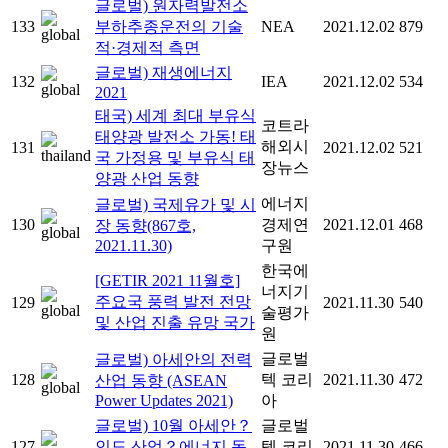
글로벌) 원자력발전소
133
부하추종운전의 기술
NEA
2021.12.02
879
적·경제적 측면
글로벌) 재생에너지
132
IEA
2021.12.02
534
2021
태국) 세계 최대 부유식
코트라
태양광 발전소 가동! 태
해외시
131
2021.12.02
521
국 가정용 및 부유식 태
장뉴스
양광 산업 동향
에너지
글로벌) 국제유가 및 시
130
경제연
2021.12.01
468
장 동향(867호,
2021.11.30)
구원
한국에
[GETIR 2021 11월호]
너지기
주요국 풍력 발전 전망
129
2021.11.30
540
술평가
및 산업 진출 유망 국가
원
글로벌
글로벌) 아세안의 전력
128
텍 코리
2021.11.30
472
산업 동향 (ASEAN
Power Updates 2021)
아
글로벌) 10월 아세안？
글로벌
127
인도 산업？에너지 동
텍 코리
2021.11.30
466