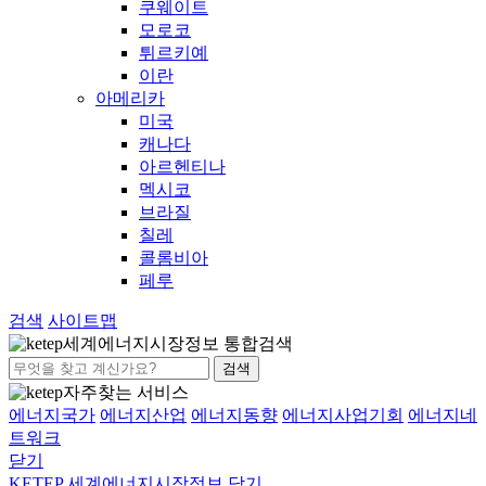
쿠웨이트
모로코
튀르키예
이란
아메리카
미국
캐나다
아르헨티나
멕시코
브라질
칠레
콜롬비아
페루
검색
사이트맵
세계에너지시장정보 통합검색
검색
자주찾는 서비스
에너지국가
에너지산업
에너지동향
에너지사업기회
에너지네
트워크
닫기
KETEP 세계에너지시장정보
닫기