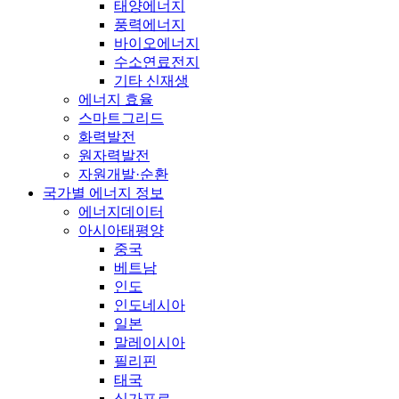
태양에너지
풍력에너지
바이오에너지
수소연료전지
기타 신재생
에너지 효율
스마트그리드
화력발전
원자력발전
자원개발·순환
국가별 에너지 정보
에너지데이터
아시아태평양
중국
베트남
인도
인도네시아
일본
말레이시아
필리핀
태국
싱가포르