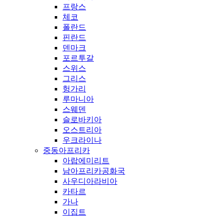
프랑스
체코
폴란드
핀란드
덴마크
포르투갈
스위스
그리스
헝가리
루마니아
스웨덴
슬로바키아
오스트리아
우크라이나
중동아프리카
아랍에미리트
남아프리카공화국
사우디아라비아
카타르
가나
이집트