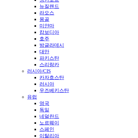
뉴질랜드
라오스
몽골
미얀마
캄보디아
호주
방글라데시
대만
파키스탄
스리랑카
러시아/CIS
카자흐스탄
러시아
우즈베키스탄
유럽
영국
독일
네덜란드
노르웨이
스페인
이탈리아