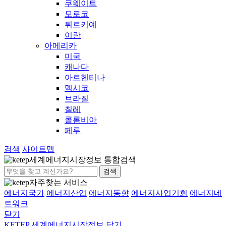
쿠웨이트
모로코
튀르키예
이란
아메리카
미국
캐나다
아르헨티나
멕시코
브라질
칠레
콜롬비아
페루
검색
사이트맵
세계에너지시장정보 통합검색
검색
자주찾는 서비스
에너지국가
에너지산업
에너지동향
에너지사업기회
에너지네
트워크
닫기
KETEP 세계에너지시장정보
닫기