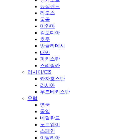
뉴질랜드
라오스
몽골
미얀마
캄보디아
호주
방글라데시
대만
파키스탄
스리랑카
러시아/CIS
카자흐스탄
러시아
우즈베키스탄
유럽
영국
독일
네덜란드
노르웨이
스페인
이탈리아