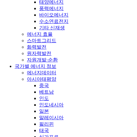
태양에너지
풍력에너지
바이오에너지
수소연료전지
기타 신재생
에너지 효율
스마트그리드
화력발전
원자력발전
자원개발·순환
국가별 에너지 정보
에너지데이터
아시아태평양
중국
베트남
인도
인도네시아
일본
말레이시아
필리핀
태국
싱가포르