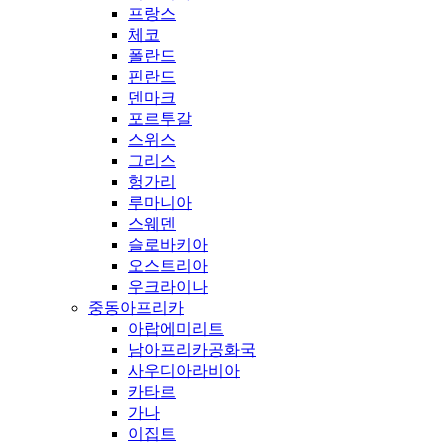
프랑스
체코
폴란드
핀란드
덴마크
포르투갈
스위스
그리스
헝가리
루마니아
스웨덴
슬로바키아
오스트리아
우크라이나
중동아프리카
아랍에미리트
남아프리카공화국
사우디아라비아
카타르
가나
이집트