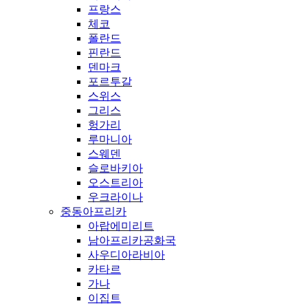
프랑스
체코
폴란드
핀란드
덴마크
포르투갈
스위스
그리스
헝가리
루마니아
스웨덴
슬로바키아
오스트리아
우크라이나
중동아프리카
아랍에미리트
남아프리카공화국
사우디아라비아
카타르
가나
이집트