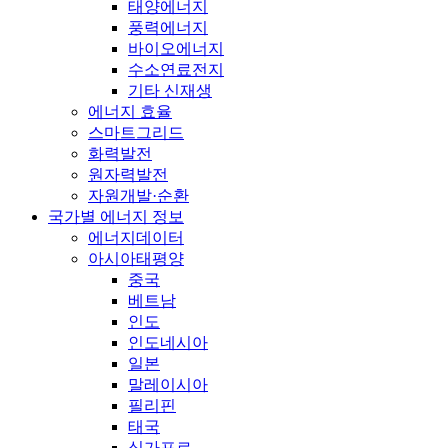
태양에너지
풍력에너지
바이오에너지
수소연료전지
기타 신재생
에너지 효율
스마트그리드
화력발전
원자력발전
자원개발·순환
국가별 에너지 정보
에너지데이터
아시아태평양
중국
베트남
인도
인도네시아
일본
말레이시아
필리핀
태국
싱가포르