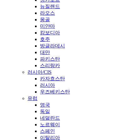
뉴질랜드
라오스
몽골
미얀마
캄보디아
호주
방글라데시
대만
파키스탄
스리랑카
러시아/CIS
카자흐스탄
러시아
우즈베키스탄
유럽
영국
독일
네덜란드
노르웨이
스페인
이탈리아