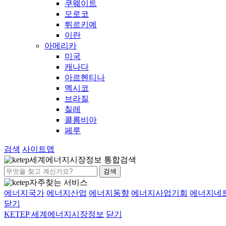
쿠웨이트
모로코
튀르키예
이란
아메리카
미국
캐나다
아르헨티나
멕시코
브라질
칠레
콜롬비아
페루
검색
사이트맵
세계에너지시장정보 통합검색
검색
자주찾는 서비스
에너지국가
에너지산업
에너지동향
에너지사업기회
에너지네
닫기
KETEP 세계에너지시장정보
닫기