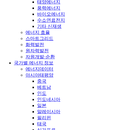
태양에너지
풍력에너지
바이오에너지
수소연료전지
기타 신재생
에너지 효율
스마트그리드
화력발전
원자력발전
자원개발·순환
국가별 에너지 정보
에너지데이터
아시아태평양
중국
베트남
인도
인도네시아
일본
말레이시아
필리핀
태국
싱가포르