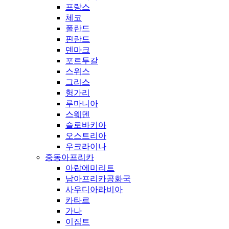
프랑스
체코
폴란드
핀란드
덴마크
포르투갈
스위스
그리스
헝가리
루마니아
스웨덴
슬로바키아
오스트리아
우크라이나
중동아프리카
아랍에미리트
남아프리카공화국
사우디아라비아
카타르
가나
이집트