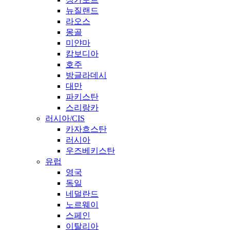
뉴질랜드
라오스
몽골
미얀마
캄보디아
호주
방글라데시
대만
파키스탄
스리랑카
러시아/CIS
카자흐스탄
러시아
우즈베키스탄
유럽
영국
독일
네덜란드
노르웨이
스페인
이탈리아