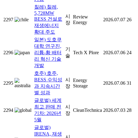
칠레) 칠레,
5,728MW
시
Review
BESS 건설로
2297
2026.07.07
26
Energy
장
재생에너지
확대 주도
일본) 도호쿠
대학 연구진,
기
2296
리튬-황 배터
Tech X Plore
2026.07.06
24
술
리 혁신 기술
개발
호주) 호주,
BESS 수익성
시
Energy
2295
2026.07.06
31
Storage
과 지속시간
장
별 성과
글로벌) 세계
최고 판매 전
시
2294
CleanTechnica
2026.07.03
28
기차: 2026년
장
5월
글로벌)
IRENA, 재생
시