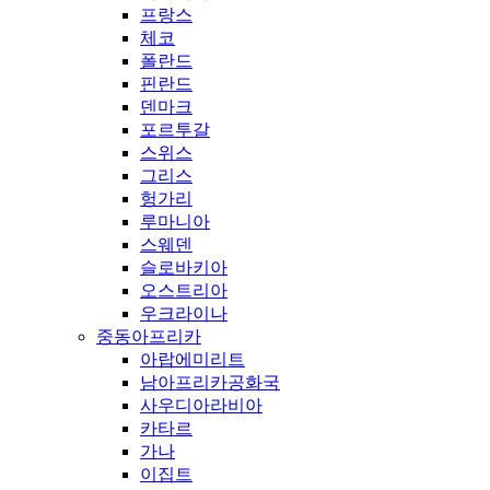
프랑스
체코
폴란드
핀란드
덴마크
포르투갈
스위스
그리스
헝가리
루마니아
스웨덴
슬로바키아
오스트리아
우크라이나
중동아프리카
아랍에미리트
남아프리카공화국
사우디아라비아
카타르
가나
이집트