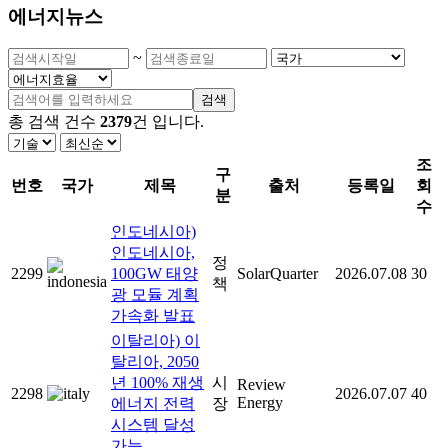
에너지뉴스
~
검색
총 검색 건수
2379
건
입니다.
조
구
번호
국가
제목
출처
등록일
회
분
수
인도네시아)
인도네시아,
정
2299
100GW 태양
SolarQuarter
2026.07.08
30
책
광 모듈 계획
가속화 발표
이탈리아) 이
탈리아, 2050
년 100% 재생
시
Review
2298
2026.07.07
40
Energy
에너지 전력
장
시스템 달성
가능