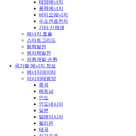
태양에너지
풍력에너지
바이오에너지
수소연료전지
기타 신재생
에너지 효율
스마트그리드
화력발전
원자력발전
자원개발·순환
국가별 에너지 정보
에너지데이터
아시아태평양
중국
베트남
인도
인도네시아
일본
말레이시아
필리핀
태국
싱가포르