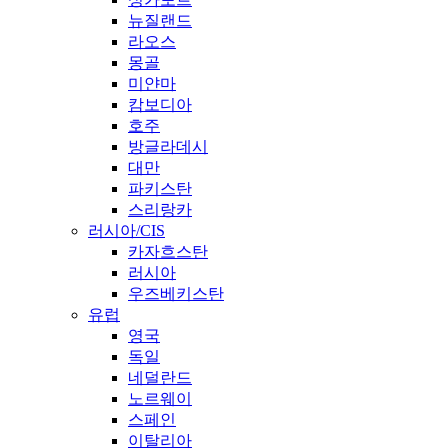
뉴질랜드
라오스
몽골
미얀마
캄보디아
호주
방글라데시
대만
파키스탄
스리랑카
러시아/CIS
카자흐스탄
러시아
우즈베키스탄
유럽
영국
독일
네덜란드
노르웨이
스페인
이탈리아