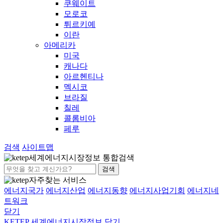
쿠웨이트
모로코
튀르키예
이란
아메리카
미국
캐나다
아르헨티나
멕시코
브라질
칠레
콜롬비아
페루
검색
사이트맵
세계에너지시장정보 통합검색
검색
자주찾는 서비스
에너지국가
에너지산업
에너지동향
에너지사업기회
에너지네
트워크
닫기
KETEP 세계에너지시장정보
닫기