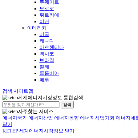
쿠웨이트
모로코
튀르키예
이란
아메리카
미국
캐나다
아르헨티나
멕시코
브라질
칠레
콜롬비아
페루
검색
사이트맵
세계에너지시장정보 통합검색
검색
자주찾는 서비스
에너지국가
에너지산업
에너지동향
에너지사업기회
에너지네
닫기
KETEP 세계에너지시장정보
닫기