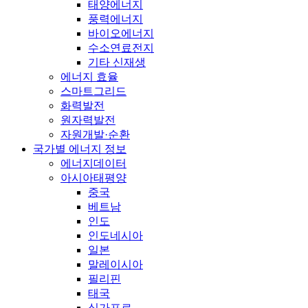
태양에너지
풍력에너지
바이오에너지
수소연료전지
기타 신재생
에너지 효율
스마트그리드
화력발전
원자력발전
자원개발·순환
국가별 에너지 정보
에너지데이터
아시아태평양
중국
베트남
인도
인도네시아
일본
말레이시아
필리핀
태국
싱가포르