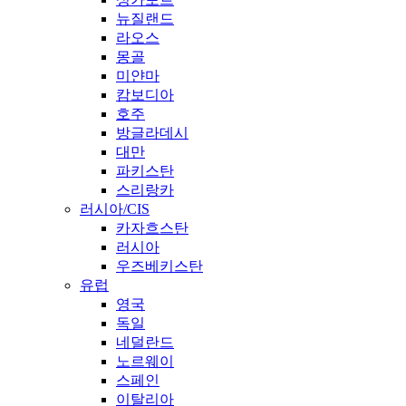
뉴질랜드
라오스
몽골
미얀마
캄보디아
호주
방글라데시
대만
파키스탄
스리랑카
러시아/CIS
카자흐스탄
러시아
우즈베키스탄
유럽
영국
독일
네덜란드
노르웨이
스페인
이탈리아