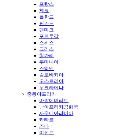
프랑스
체코
폴란드
핀란드
덴마크
포르투갈
스위스
그리스
헝가리
루마니아
스웨덴
슬로바키아
오스트리아
우크라이나
중동아프리카
아랍에미리트
남아프리카공화국
사우디아라비아
카타르
가나
이집트