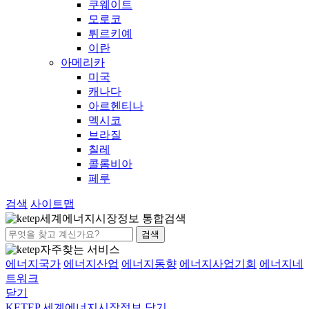
쿠웨이트
모로코
튀르키예
이란
아메리카
미국
캐나다
아르헨티나
멕시코
브라질
칠레
콜롬비아
페루
검색
사이트맵
세계에너지시장정보 통합검색
검색
자주찾는 서비스
에너지국가
에너지산업
에너지동향
에너지사업기회
에너지네
트워크
닫기
KETEP 세계에너지시장정보
닫기