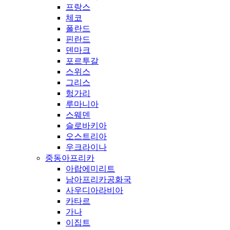
프랑스
체코
폴란드
핀란드
덴마크
포르투갈
스위스
그리스
헝가리
루마니아
스웨덴
슬로바키아
오스트리아
우크라이나
중동아프리카
아랍에미리트
남아프리카공화국
사우디아라비아
카타르
가나
이집트