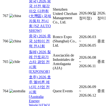
중국) 2026 중
국 선전 웨강
Shenzhen
아오 다완취
2026.06(일
2026
United Chezhan
767
(大灣區) 국제
Management
정미정)
정미
자동차 전시
Co., Ltd.
회 [SZ AUTO
SHOW]
중국) 2026 중
Ronco Expo
2026.06.03
766
국 상하이 전
(Shanghai) Co.,
~
종료
Ltd.
2026.06.05
력 전시회
칠레) 2026 칠
Asociación de
레 안토파가
2026.06.08
Industriales de
종료
765
~
스타 광업 전
Antofagasta
2026.06.11
시회
(AIA)
[EXPONOR]
호주) 2026 호
주 멜버른 에
2026.06.09
너지 산업 전
종료
764
Quest Events
~
시회
2026.06.12
[Australia
Energy
Week(AEW)]