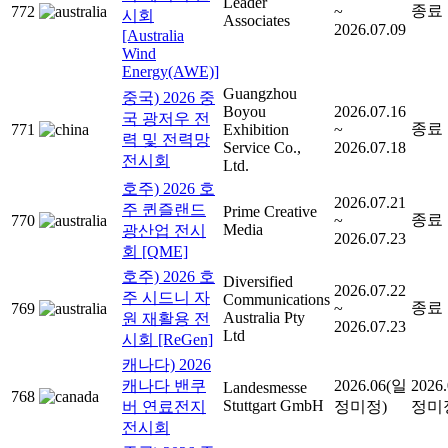
Leader
종료
772
~
시회
Associates
2026.07.09
[Australia
Wind
Energy(AWE)]
Guangzhou
중국) 2026 중
Boyou
2026.07.16
국 광저우 전
종료
771
Exhibition
~
력 및 전력망
Service Co.,
2026.07.18
전시회
Ltd.
호주) 2026 호
2026.07.21
주 퀸즐랜드
Prime Creative
종료
770
~
Media
광산업 전시
2026.07.23
회 [QME]
호주) 2026 호
Diversified
2026.07.22
주 시드니 자
Communications
종료
769
~
Australia Pty
원 재활용 전
2026.07.23
Ltd
시회 [ReGen]
캐나다) 2026
캐나다 밴쿠
2026.06(일
2026
Landesmesse
768
Stuttgart GmbH
버 연료전지
정미정)
정미
전시회