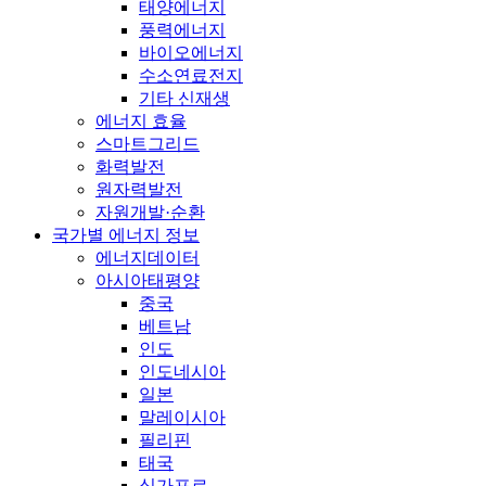
태양에너지
풍력에너지
바이오에너지
수소연료전지
기타 신재생
에너지 효율
스마트그리드
화력발전
원자력발전
자원개발·순환
국가별 에너지 정보
에너지데이터
아시아태평양
중국
베트남
인도
인도네시아
일본
말레이시아
필리핀
태국
싱가포르