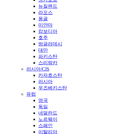
뉴질랜드
라오스
몽골
미얀마
캄보디아
호주
방글라데시
대만
파키스탄
스리랑카
러시아/CIS
카자흐스탄
러시아
우즈베키스탄
유럽
영국
독일
네덜란드
노르웨이
스페인
이탈리아