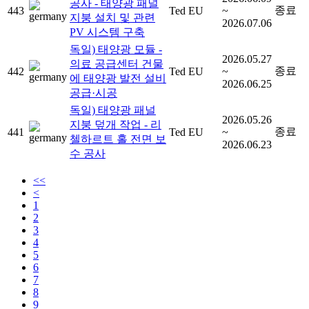
공사 - 태양광 패널
종료
443
Ted EU
~
지붕 설치 및 관련
2026.07.06
PV 시스템 구축
독일) 태양광 모듈 -
2026.05.27
의료 공급센터 건물
종료
442
Ted EU
~
에 태양광 발전 설비
2026.06.25
공급·시공
독일) 태양광 패널
2026.05.26
지붕 덮개 작업 - 리
종료
441
Ted EU
~
첼하르트 홀 전면 보
2026.06.23
수 공사
<<
<
1
2
3
4
5
6
7
8
9