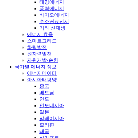
태양에너지
풍력에너지
바이오에너지
수소연료전지
기타 신재생
에너지 효율
스마트그리드
화력발전
원자력발전
자원개발·순환
국가별 에너지 정보
에너지데이터
아시아태평양
중국
베트남
인도
인도네시아
일본
말레이시아
필리핀
태국
싱가포르