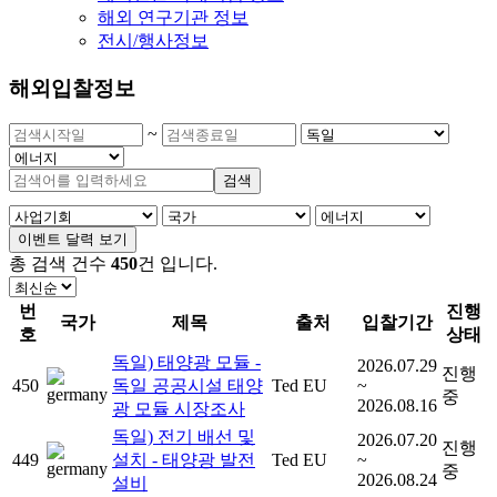
해외 연구기관 정보
전시/행사정보
해외입찰정보
~
검색
이벤트 달력 보기
총 검색 건수
450
건
입니다.
번
진행
국가
제목
출처
입찰기간
호
상태
독일) 태양광 모듈 -
2026.07.29
진행
450
독일 공공시설 태양
Ted EU
~
중
2026.08.16
광 모듈 시장조사
독일) 전기 배선 및
2026.07.20
진행
449
설치 - 태양광 발전
Ted EU
~
중
2026.08.24
설비