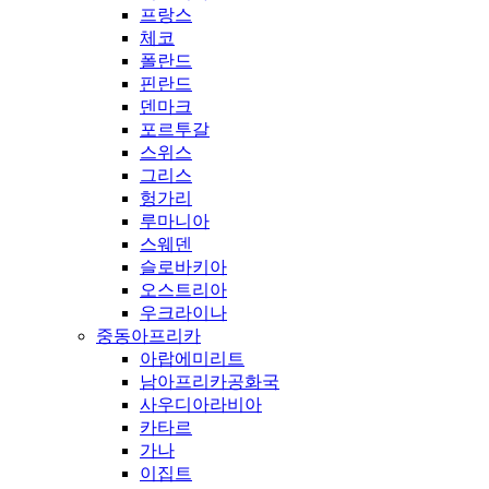
프랑스
체코
폴란드
핀란드
덴마크
포르투갈
스위스
그리스
헝가리
루마니아
스웨덴
슬로바키아
오스트리아
우크라이나
중동아프리카
아랍에미리트
남아프리카공화국
사우디아라비아
카타르
가나
이집트