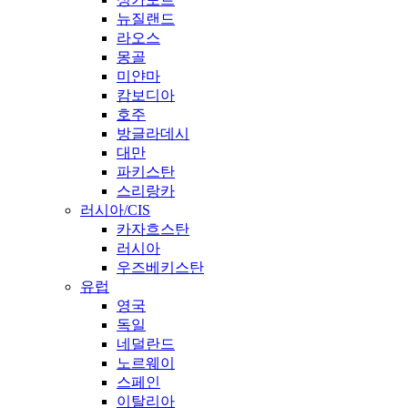
뉴질랜드
라오스
몽골
미얀마
캄보디아
호주
방글라데시
대만
파키스탄
스리랑카
러시아/CIS
카자흐스탄
러시아
우즈베키스탄
유럽
영국
독일
네덜란드
노르웨이
스페인
이탈리아