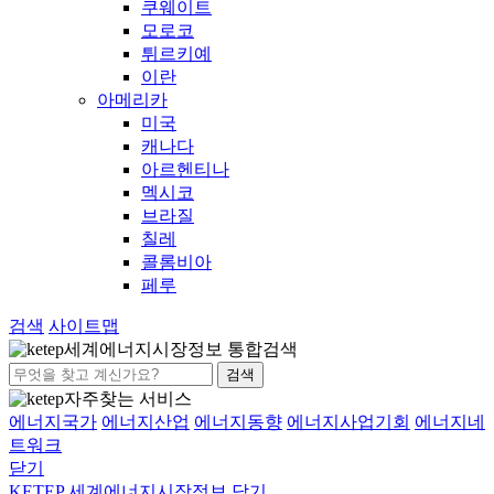
쿠웨이트
모로코
튀르키예
이란
아메리카
미국
캐나다
아르헨티나
멕시코
브라질
칠레
콜롬비아
페루
검색
사이트맵
세계에너지시장정보 통합검색
검색
자주찾는 서비스
에너지국가
에너지산업
에너지동향
에너지사업기회
에너지네
트워크
닫기
KETEP 세계에너지시장정보
닫기