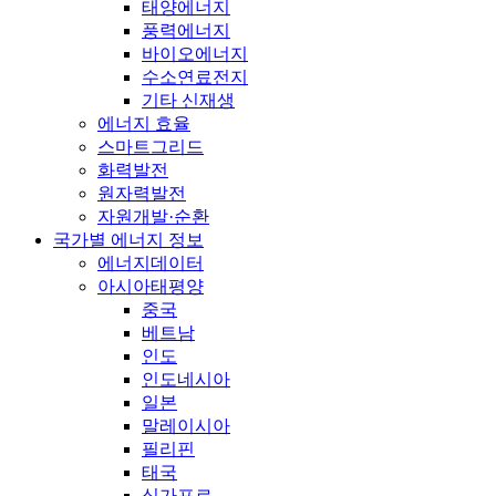
태양에너지
풍력에너지
바이오에너지
수소연료전지
기타 신재생
에너지 효율
스마트그리드
화력발전
원자력발전
자원개발·순환
국가별 에너지 정보
에너지데이터
아시아태평양
중국
베트남
인도
인도네시아
일본
말레이시아
필리핀
태국
싱가포르