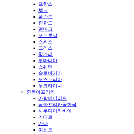
프랑스
체코
폴란드
핀란드
덴마크
포르투갈
스위스
그리스
헝가리
루마니아
스웨덴
슬로바키아
오스트리아
우크라이나
중동아프리카
아랍에미리트
남아프리카공화국
사우디아라비아
카타르
가나
이집트