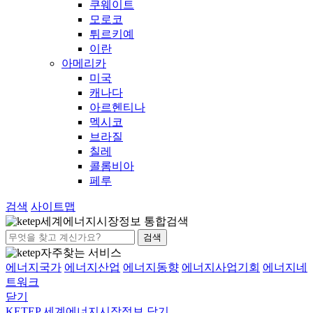
쿠웨이트
모로코
튀르키예
이란
아메리카
미국
캐나다
아르헨티나
멕시코
브라질
칠레
콜롬비아
페루
검색
사이트맵
세계에너지시장정보 통합검색
검색
자주찾는 서비스
에너지국가
에너지산업
에너지동향
에너지사업기회
에너지네
트워크
닫기
KETEP 세계에너지시장정보
닫기