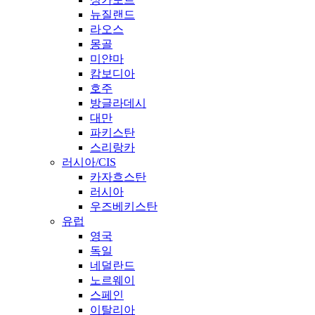
뉴질랜드
라오스
몽골
미얀마
캄보디아
호주
방글라데시
대만
파키스탄
스리랑카
러시아/CIS
카자흐스탄
러시아
우즈베키스탄
유럽
영국
독일
네덜란드
노르웨이
스페인
이탈리아