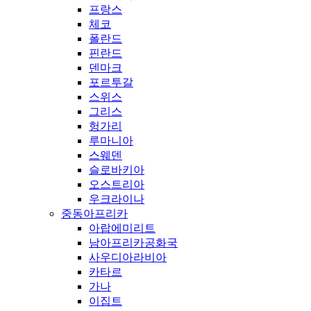
프랑스
체코
폴란드
핀란드
덴마크
포르투갈
스위스
그리스
헝가리
루마니아
스웨덴
슬로바키아
오스트리아
우크라이나
중동아프리카
아랍에미리트
남아프리카공화국
사우디아라비아
카타르
가나
이집트