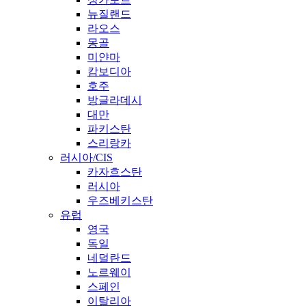
뉴질랜드
라오스
몽골
미얀마
캄보디아
호주
방글라데시
대만
파키스탄
스리랑카
러시아/CIS
카자흐스탄
러시아
우즈베키스탄
유럽
영국
독일
네덜란드
노르웨이
스페인
이탈리아