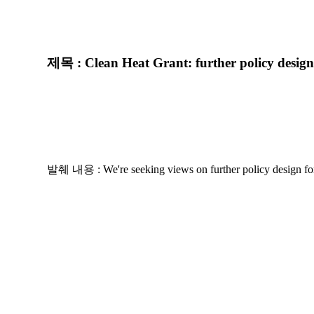
제목
 : Clean Heat Grant: further policy desig
발췌
 내용
 :
 We're seeking views on further policy design fo