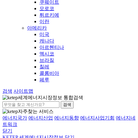
쿠웨이트
모로코
튀르키예
이란
아메리카
미국
캐나다
아르헨티나
멕시코
브라질
칠레
콜롬비아
페루
검색
사이트맵
세계에너지시장정보 통합검색
검색
자주찾는 서비스
에너지국가
에너지산업
에너지동향
에너지사업기회
에너지네
트워크
닫기
KETEP 세계에너지시장정보
닫기