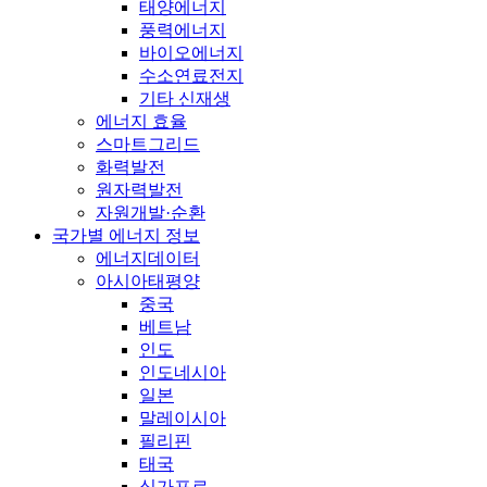
태양에너지
풍력에너지
바이오에너지
수소연료전지
기타 신재생
에너지 효율
스마트그리드
화력발전
원자력발전
자원개발·순환
국가별 에너지 정보
에너지데이터
아시아태평양
중국
베트남
인도
인도네시아
일본
말레이시아
필리핀
태국
싱가포르