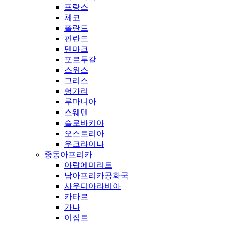
프랑스
체코
폴란드
핀란드
덴마크
포르투갈
스위스
그리스
헝가리
루마니아
스웨덴
슬로바키아
오스트리아
우크라이나
중동아프리카
아랍에미리트
남아프리카공화국
사우디아라비아
카타르
가나
이집트