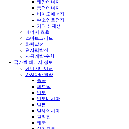
태양에너지
풍력에너지
바이오에너지
수소연료전지
기타 신재생
에너지 효율
스마트그리드
화력발전
원자력발전
자원개발·순환
국가별 에너지 정보
에너지데이터
아시아태평양
중국
베트남
인도
인도네시아
일본
말레이시아
필리핀
태국
싱가포르