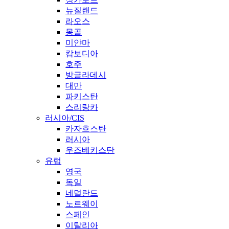
뉴질랜드
라오스
몽골
미얀마
캄보디아
호주
방글라데시
대만
파키스탄
스리랑카
러시아/CIS
카자흐스탄
러시아
우즈베키스탄
유럽
영국
독일
네덜란드
노르웨이
스페인
이탈리아