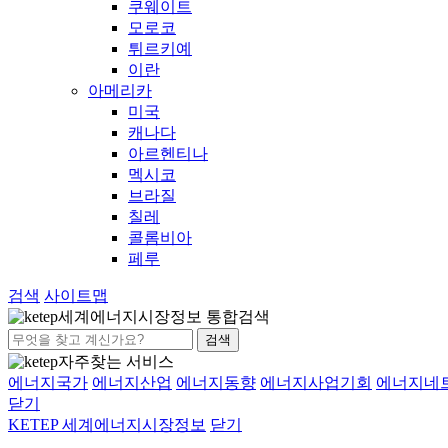
쿠웨이트
모로코
튀르키예
이란
아메리카
미국
캐나다
아르헨티나
멕시코
브라질
칠레
콜롬비아
페루
검색
사이트맵
세계에너지시장정보 통합검색
검색
자주찾는 서비스
에너지국가
에너지산업
에너지동향
에너지사업기회
에너지네
닫기
KETEP 세계에너지시장정보
닫기