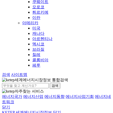
쿠웨이트
모로코
튀르키예
이란
아메리카
미국
캐나다
아르헨티나
멕시코
브라질
칠레
콜롬비아
페루
검색
사이트맵
세계에너지시장정보 통합검색
검색
자주찾는 서비스
에너지국가
에너지산업
에너지동향
에너지사업기회
에너지네
트워크
닫기
KETEP 세계에너지시장정보
닫기