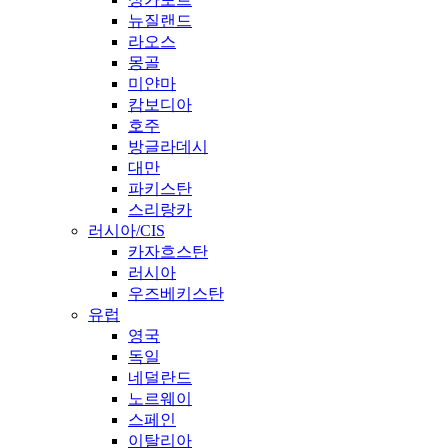
뉴질랜드
라오스
몽골
미얀마
캄보디아
호주
방글라데시
대만
파키스탄
스리랑카
러시아/CIS
카자흐스탄
러시아
우즈베키스탄
유럽
영국
독일
네덜란드
노르웨이
스페인
이탈리아