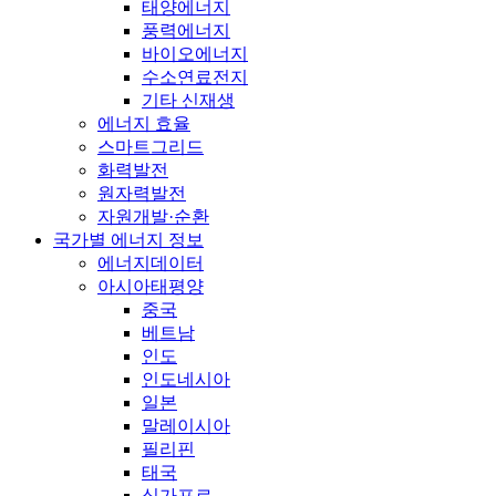
태양에너지
풍력에너지
바이오에너지
수소연료전지
기타 신재생
에너지 효율
스마트그리드
화력발전
원자력발전
자원개발·순환
국가별 에너지 정보
에너지데이터
아시아태평양
중국
베트남
인도
인도네시아
일본
말레이시아
필리핀
태국
싱가포르