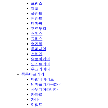
프랑스
체코
폴란드
핀란드
덴마크
포르투갈
스위스
그리스
헝가리
루마니아
스웨덴
슬로바키아
오스트리아
우크라이나
중동아프리카
아랍에미리트
남아프리카공화국
사우디아라비아
카타르
가나
이집트