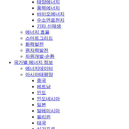
태양에너지
풍력에너지
바이오에너지
수소연료전지
기타 신재생
에너지 효율
스마트그리드
화력발전
원자력발전
자원개발·순환
국가별 에너지 정보
에너지데이터
아시아태평양
중국
베트남
인도
인도네시아
일본
말레이시아
필리핀
태국
싱가포르