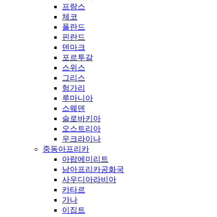
프랑스
체코
폴란드
핀란드
덴마크
포르투갈
스위스
그리스
헝가리
루마니아
스웨덴
슬로바키아
오스트리아
우크라이나
중동아프리카
아랍에미리트
남아프리카공화국
사우디아라비아
카타르
가나
이집트