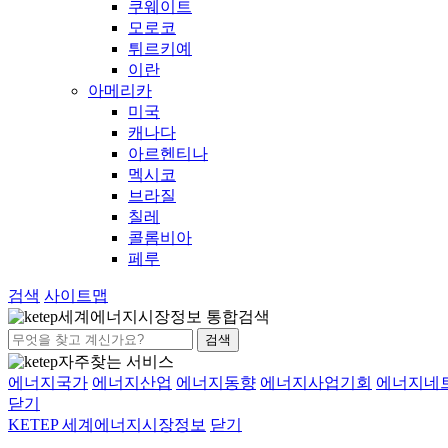
쿠웨이트
모로코
튀르키예
이란
아메리카
미국
캐나다
아르헨티나
멕시코
브라질
칠레
콜롬비아
페루
검색
사이트맵
세계에너지시장정보 통합검색
검색
자주찾는 서비스
에너지국가
에너지산업
에너지동향
에너지사업기회
에너지네
닫기
KETEP 세계에너지시장정보
닫기