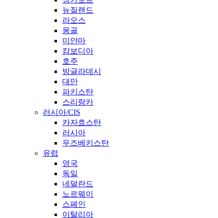
뉴질랜드
라오스
몽골
미얀마
캄보디아
호주
방글라데시
대만
파키스탄
스리랑카
러시아/CIS
카자흐스탄
러시아
우즈베키스탄
유럽
영국
독일
네덜란드
노르웨이
스페인
이탈리아