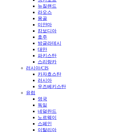
뉴질랜드
라오스
몽골
미얀마
캄보디아
호주
방글라데시
대만
파키스탄
스리랑카
러시아/CIS
카자흐스탄
러시아
우즈베키스탄
유럽
영국
독일
네덜란드
노르웨이
스페인
이탈리아