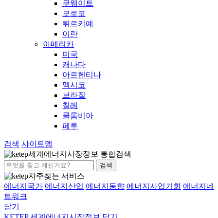
쿠웨이트
모로코
튀르키예
이란
아메리카
미국
캐나다
아르헨티나
멕시코
브라질
칠레
콜롬비아
페루
검색
사이트맵
세계에너지시장정보 통합검색
검색
자주찾는 서비스
에너지국가
에너지산업
에너지동향
에너지사업기회
에너지네
트워크
닫기
KETEP 세계에너지시장정보
닫기