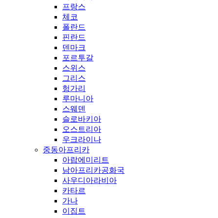
프랑스
체코
폴란드
핀란드
덴마크
포르투갈
스위스
그리스
헝가리
루마니아
스웨덴
슬로바키아
오스트리아
우크라이나
중동아프리카
아랍에미리트
남아프리카공화국
사우디아라비아
카타르
가나
이집트