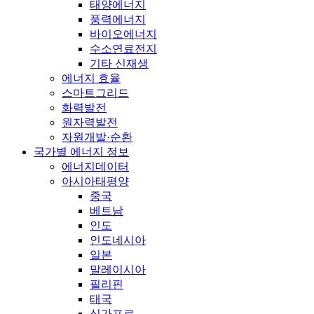
태양에너지
풍력에너지
바이오에너지
수소연료전지
기타 신재생
에너지 효율
스마트그리드
화력발전
원자력발전
자원개발·순환
국가별 에너지 정보
에너지데이터
아시아태평양
중국
베트남
인도
인도네시아
일본
말레이시아
필리핀
태국
싱가포르