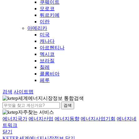
쿠웨이트
모로코
튀르키예
이란
아메리카
미국
캐나다
아르헨티나
멕시코
브라질
칠레
콜롬비아
페루
검색
사이트맵
세계에너지시장정보 통합검색
검색
자주찾는 서비스
에너지국가
에너지산업
에너지동향
에너지사업기회
에너지네
트워크
닫기
KETEP 세계에너지시장정보
닫기