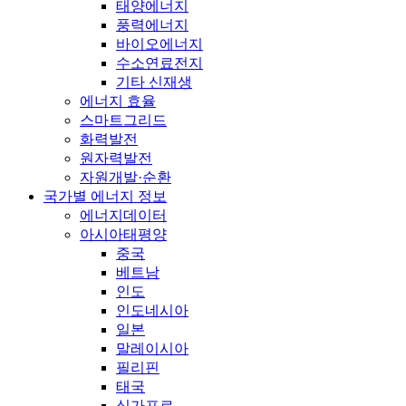
태양에너지
풍력에너지
바이오에너지
수소연료전지
기타 신재생
에너지 효율
스마트그리드
화력발전
원자력발전
자원개발·순환
국가별 에너지 정보
에너지데이터
아시아태평양
중국
베트남
인도
인도네시아
일본
말레이시아
필리핀
태국
싱가포르