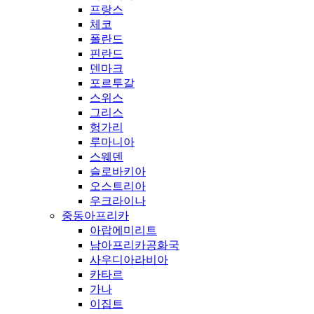
프랑스
체코
폴란드
핀란드
덴마크
포르투갈
스위스
그리스
헝가리
루마니아
스웨덴
슬로바키아
오스트리아
우크라이나
중동아프리카
아랍에미리트
남아프리카공화국
사우디아라비아
카타르
가나
이집트