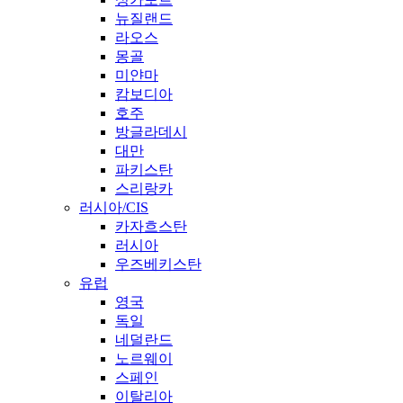
뉴질랜드
라오스
몽골
미얀마
캄보디아
호주
방글라데시
대만
파키스탄
스리랑카
러시아/CIS
카자흐스탄
러시아
우즈베키스탄
유럽
영국
독일
네덜란드
노르웨이
스페인
이탈리아