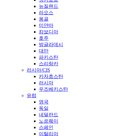
뉴질랜드
라오스
몽골
미얀마
캄보디아
호주
방글라데시
대만
파키스탄
스리랑카
러시아/CIS
카자흐스탄
러시아
우즈베키스탄
유럽
영국
독일
네덜란드
노르웨이
스페인
이탈리아