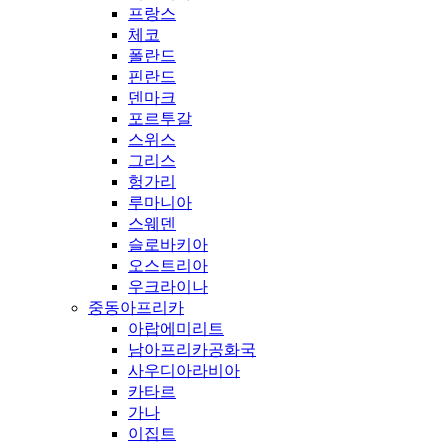
프랑스
체코
폴란드
핀란드
덴마크
포르투갈
스위스
그리스
헝가리
루마니아
스웨덴
슬로바키아
오스트리아
우크라이나
중동아프리카
아랍에미리트
남아프리카공화국
사우디아라비아
카타르
가나
이집트