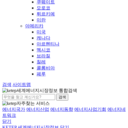
쿠웨이트
모로코
튀르키예
이란
아메리카
미국
캐나다
아르헨티나
멕시코
브라질
칠레
콜롬비아
페루
검색
사이트맵
세계에너지시장정보 통합검색
검색
자주찾는 서비스
에너지국가
에너지산업
에너지동향
에너지사업기회
에너지네
트워크
닫기
KETEP 세계에너지시장정보
닫기