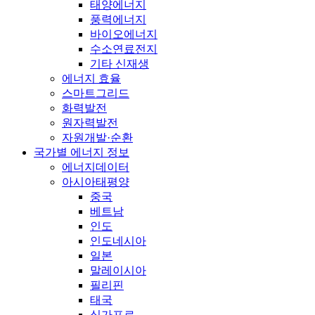
태양에너지
풍력에너지
바이오에너지
수소연료전지
기타 신재생
에너지 효율
스마트그리드
화력발전
원자력발전
자원개발·순환
국가별 에너지 정보
에너지데이터
아시아태평양
중국
베트남
인도
인도네시아
일본
말레이시아
필리핀
태국
싱가포르