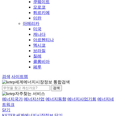
쿠웨이트
모로코
튀르키예
이란
아메리카
미국
캐나다
아르헨티나
멕시코
브라질
칠레
콜롬비아
페루
검색
사이트맵
세계에너지시장정보 통합검색
검색
자주찾는 서비스
에너지국가
에너지산업
에너지동향
에너지사업기회
에너지네
트워크
닫기
KETEP 세계에너지시장정보
닫기