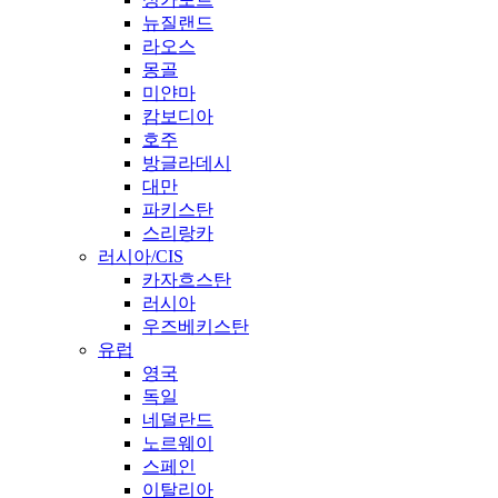
뉴질랜드
라오스
몽골
미얀마
캄보디아
호주
방글라데시
대만
파키스탄
스리랑카
러시아/CIS
카자흐스탄
러시아
우즈베키스탄
유럽
영국
독일
네덜란드
노르웨이
스페인
이탈리아