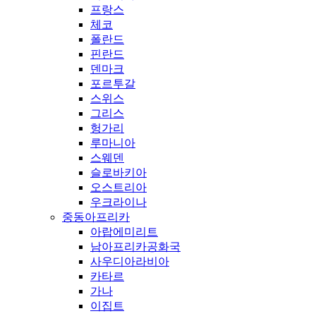
프랑스
체코
폴란드
핀란드
덴마크
포르투갈
스위스
그리스
헝가리
루마니아
스웨덴
슬로바키아
오스트리아
우크라이나
중동아프리카
아랍에미리트
남아프리카공화국
사우디아라비아
카타르
가나
이집트