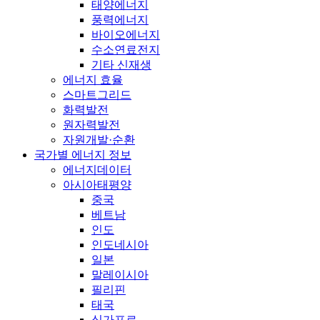
태양에너지
풍력에너지
바이오에너지
수소연료전지
기타 신재생
에너지 효율
스마트그리드
화력발전
원자력발전
자원개발·순환
국가별 에너지 정보
에너지데이터
아시아태평양
중국
베트남
인도
인도네시아
일본
말레이시아
필리핀
태국
싱가포르