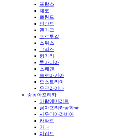
프랑스
체코
폴란드
핀란드
덴마크
포르투갈
스위스
그리스
헝가리
루마니아
스웨덴
슬로바키아
오스트리아
우크라이나
중동아프리카
아랍에미리트
남아프리카공화국
사우디아라비아
카타르
가나
이집트