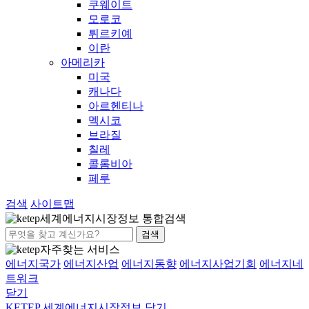
쿠웨이트
모로코
튀르키예
이란
아메리카
미국
캐나다
아르헨티나
멕시코
브라질
칠레
콜롬비아
페루
검색
사이트맵
세계에너지시장정보 통합검색
검색
자주찾는 서비스
에너지국가
에너지산업
에너지동향
에너지사업기회
에너지네
트워크
닫기
KETEP 세계에너지시장정보
닫기