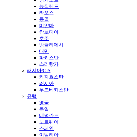
뉴질랜드
라오스
몽골
미얀마
캄보디아
호주
방글라데시
대만
파키스탄
스리랑카
러시아/CIS
카자흐스탄
러시아
우즈베키스탄
유럽
영국
독일
네덜란드
노르웨이
스페인
이탈리아