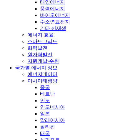
태양에너지
풍력에너지
바이오에너지
수소연료전지
기타 신재생
에너지 효율
스마트그리드
화력발전
원자력발전
자원개발·순환
국가별 에너지 정보
에너지데이터
아시아태평양
중국
베트남
인도
인도네시아
일본
말레이시아
필리핀
태국
싱가포르