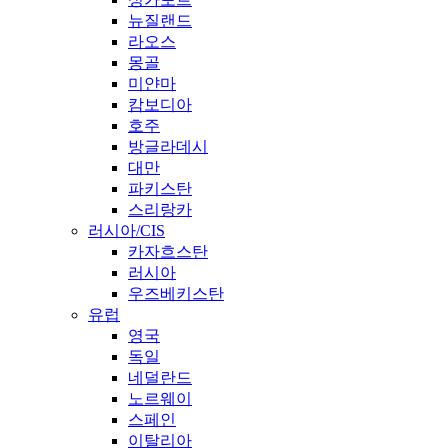
뉴질랜드
라오스
몽골
미얀마
캄보디아
호주
방글라데시
대만
파키스탄
스리랑카
러시아/CIS
카자흐스탄
러시아
우즈베키스탄
유럽
영국
독일
네덜란드
노르웨이
스페인
이탈리아