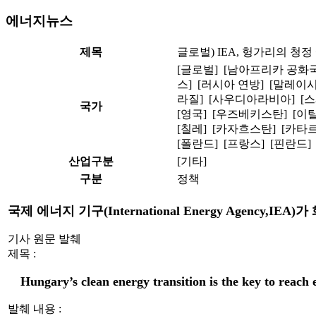
에너지뉴스
제목
글로벌) IEA, 헝가리의 청
[글로벌] [남아프리카 공화국
스] [러시아 연방] [말레이시
라질] [사우디아라비아] [
국가
[영국] [우즈베키스탄] [이탈
[칠레] [카자흐스탄] [카타르
[폴란드] [프랑스] [핀란드]
산업구분
[기타]
구분
정책
국제 에너지 기구(International Energy Age
기사 원문 발췌
제목 :
Hungary’s clean energy transition is the key to reach
발췌 내용 :