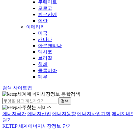
쿠웨이트
모로코
튀르키예
이란
아메리카
미국
캐나다
아르헨티나
멕시코
브라질
칠레
콜롬비아
페루
검색
사이트맵
세계에너지시장정보 통합검색
검색
자주찾는 서비스
에너지국가
에너지산업
에너지동향
에너지사업기회
에너지네
닫기
KETEP 세계에너지시장정보
닫기