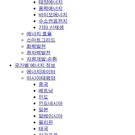
태양에너지
풍력에너지
바이오에너지
수소연료전지
기타 신재생
에너지 효율
스마트그리드
화력발전
원자력발전
자원개발·순환
국가별 에너지 정보
에너지데이터
아시아태평양
중국
베트남
인도
인도네시아
일본
말레이시아
필리핀
태국
싱가포르