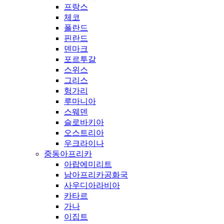
프랑스
체코
폴란드
핀란드
덴마크
포르투갈
스위스
그리스
헝가리
루마니아
스웨덴
슬로바키아
오스트리아
우크라이나
중동아프리카
아랍에미리트
남아프리카공화국
사우디아라비아
카타르
가나
이집트