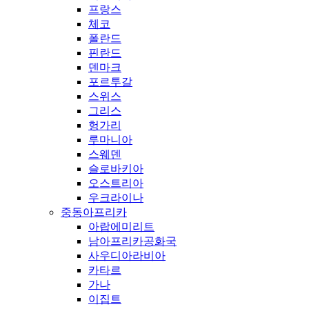
프랑스
체코
폴란드
핀란드
덴마크
포르투갈
스위스
그리스
헝가리
루마니아
스웨덴
슬로바키아
오스트리아
우크라이나
중동아프리카
아랍에미리트
남아프리카공화국
사우디아라비아
카타르
가나
이집트