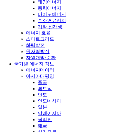
태양에너지
풍력에너지
바이오에너지
수소연료전지
기타 신재생
에너지 효율
스마트그리드
화력발전
원자력발전
자원개발·순환
국가별 에너지 정보
에너지데이터
아시아태평양
중국
베트남
인도
인도네시아
일본
말레이시아
필리핀
태국
싱가포르