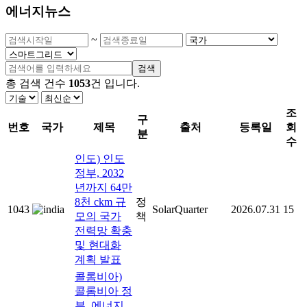
에너지뉴스
~
검색
총 검색 건수
1053
건
입니다.
조
구
번호
국가
제목
출처
등록일
회
분
수
인도) 인도
정부, 2032
년까지 64만
8천 ckm 규
정
1043
SolarQuarter
2026.07.31
15
모의 국가
책
전력망 확충
및 현대화
계획 발표
콜롬비아)
콜롬비아 정
부, 에너지