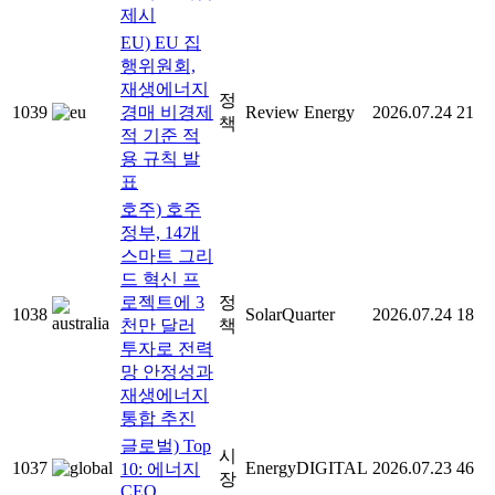
제시
EU) EU 집
행위원회,
재생에너지
정
1039
경매 비경제
Review Energy
2026.07.24
21
책
적 기준 적
용 규칙 발
표
호주) 호주
정부, 14개
스마트 그리
드 혁신 프
로젝트에 3
정
1038
SolarQuarter
2026.07.24
18
천만 달러
책
투자로 전력
망 안정성과
재생에너지
통합 추진
글로벌) Top
시
1037
EnergyDIGITAL
2026.07.23
46
10: 에너지
장
CEO