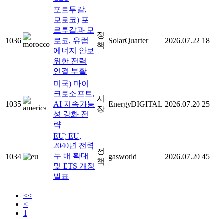
포르투갈,
모로코) 포
르투갈과 모
정
1036
로코, 유럽
SolarQuarter
2026.07.22
18
책
에너지 안보
위한 전력
연결 부활
미국) 마이
크로소프트,
시
1035
AI 지속가능
EnergyDIGITAL
2026.07.20
25
장
성 강화 전
략
EU) EU,
2040년 전력
정
두 배 확대
1034
gasworld
2026.07.20
45
책
및 ETS 개정
발표
<<
<
1