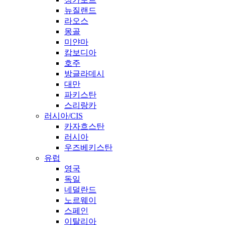
뉴질랜드
라오스
몽골
미얀마
캄보디아
호주
방글라데시
대만
파키스탄
스리랑카
러시아/CIS
카자흐스탄
러시아
우즈베키스탄
유럽
영국
독일
네덜란드
노르웨이
스페인
이탈리아