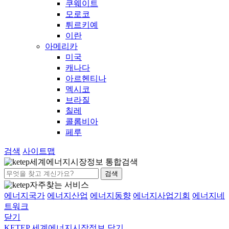
쿠웨이트
모로코
튀르키예
이란
아메리카
미국
캐나다
아르헨티나
멕시코
브라질
칠레
콜롬비아
페루
검색
사이트맵
세계에너지시장정보 통합검색
검색
자주찾는 서비스
에너지국가
에너지산업
에너지동향
에너지사업기회
에너지네
트워크
닫기
KETEP 세계에너지시장정보
닫기