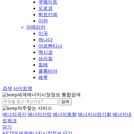
쿠웨이트
모로코
튀르키예
이란
아메리카
미국
캐나다
아르헨티나
멕시코
브라질
칠레
콜롬비아
페루
검색
사이트맵
세계에너지시장정보 통합검색
검색
자주찾는 서비스
에너지국가
에너지산업
에너지동향
에너지사업기회
에너지네
트워크
닫기
KETEP 세계에너지시장정보
닫기