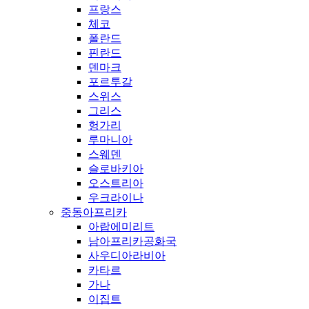
프랑스
체코
폴란드
핀란드
덴마크
포르투갈
스위스
그리스
헝가리
루마니아
스웨덴
슬로바키아
오스트리아
우크라이나
중동아프리카
아랍에미리트
남아프리카공화국
사우디아라비아
카타르
가나
이집트