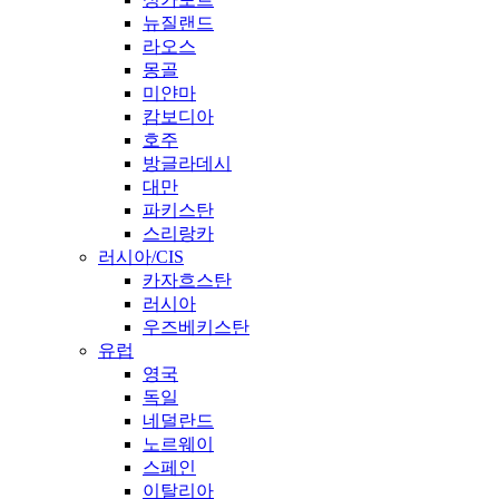
뉴질랜드
라오스
몽골
미얀마
캄보디아
호주
방글라데시
대만
파키스탄
스리랑카
러시아/CIS
카자흐스탄
러시아
우즈베키스탄
유럽
영국
독일
네덜란드
노르웨이
스페인
이탈리아