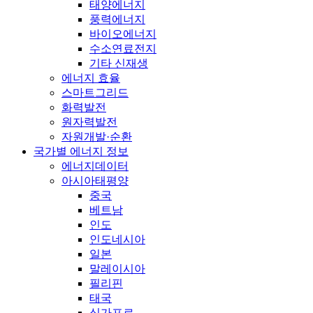
태양에너지
풍력에너지
바이오에너지
수소연료전지
기타 신재생
에너지 효율
스마트그리드
화력발전
원자력발전
자원개발·순환
국가별 에너지 정보
에너지데이터
아시아태평양
중국
베트남
인도
인도네시아
일본
말레이시아
필리핀
태국
싱가포르