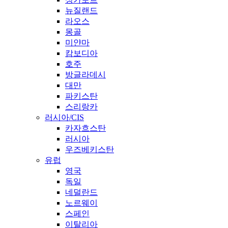
뉴질랜드
라오스
몽골
미얀마
캄보디아
호주
방글라데시
대만
파키스탄
스리랑카
러시아/CIS
카자흐스탄
러시아
우즈베키스탄
유럽
영국
독일
네덜란드
노르웨이
스페인
이탈리아