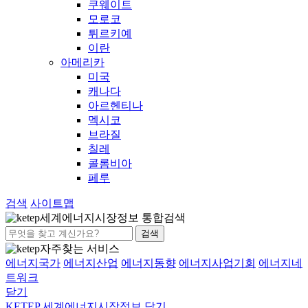
쿠웨이트
모로코
튀르키예
이란
아메리카
미국
캐나다
아르헨티나
멕시코
브라질
칠레
콜롬비아
페루
검색
사이트맵
세계에너지시장정보 통합검색
검색
자주찾는 서비스
에너지국가
에너지산업
에너지동향
에너지사업기회
에너지네
트워크
닫기
KETEP 세계에너지시장정보
닫기