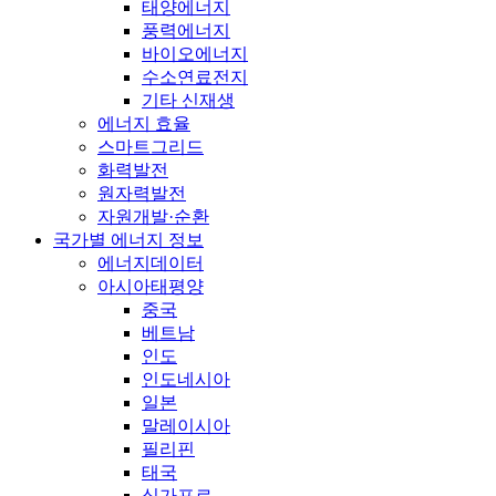
태양에너지
풍력에너지
바이오에너지
수소연료전지
기타 신재생
에너지 효율
스마트그리드
화력발전
원자력발전
자원개발·순환
국가별 에너지 정보
에너지데이터
아시아태평양
중국
베트남
인도
인도네시아
일본
말레이시아
필리핀
태국
싱가포르