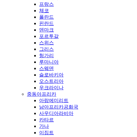
프랑스
체코
폴란드
핀란드
덴마크
포르투갈
스위스
그리스
헝가리
루마니아
스웨덴
슬로바키아
오스트리아
우크라이나
중동아프리카
아랍에미리트
남아프리카공화국
사우디아라비아
카타르
가나
이집트