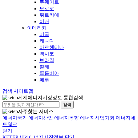
쿠웨이트
모로코
튀르키예
이란
아메리카
미국
캐나다
아르헨티나
멕시코
브라질
칠레
콜롬비아
페루
검색
사이트맵
세계에너지시장정보 통합검색
검색
자주찾는 서비스
에너지국가
에너지산업
에너지동향
에너지사업기회
에너지네
트워크
닫기
KETEP 세계에너지시장정보
닫기