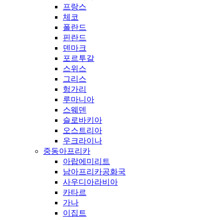
프랑스
체코
폴란드
핀란드
덴마크
포르투갈
스위스
그리스
헝가리
루마니아
스웨덴
슬로바키아
오스트리아
우크라이나
중동아프리카
아랍에미리트
남아프리카공화국
사우디아라비아
카타르
가나
이집트