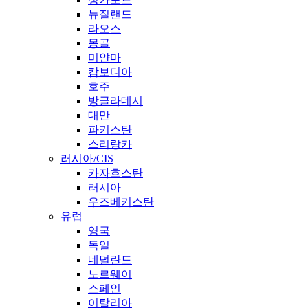
뉴질랜드
라오스
몽골
미얀마
캄보디아
호주
방글라데시
대만
파키스탄
스리랑카
러시아/CIS
카자흐스탄
러시아
우즈베키스탄
유럽
영국
독일
네덜란드
노르웨이
스페인
이탈리아