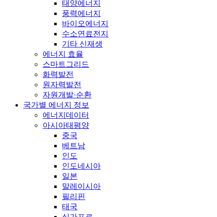
태양에너지
풍력에너지
바이오에너지
수소연료전지
기타 신재생
에너지 효율
스마트그리드
화력발전
원자력발전
자원개발·순환
국가별 에너지 정보
에너지데이터
아시아태평양
중국
베트남
인도
인도네시아
일본
말레이시아
필리핀
태국
싱가포르