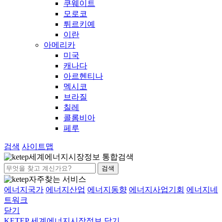
쿠웨이트
모로코
튀르키예
이란
아메리카
미국
캐나다
아르헨티나
멕시코
브라질
칠레
콜롬비아
페루
검색
사이트맵
세계에너지시장정보 통합검색
검색
자주찾는 서비스
에너지국가
에너지산업
에너지동향
에너지사업기회
에너지네
트워크
닫기
KETEP 세계에너지시장정보
닫기