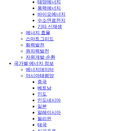
태양에너지
풍력에너지
바이오에너지
수소연료전지
기타 신재생
에너지 효율
스마트그리드
화력발전
원자력발전
자원개발·순환
국가별 에너지 정보
에너지데이터
아시아태평양
중국
베트남
인도
인도네시아
일본
말레이시아
필리핀
태국
싱가포르