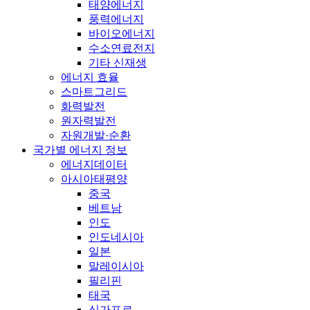
태양에너지
풍력에너지
바이오에너지
수소연료전지
기타 신재생
에너지 효율
스마트그리드
화력발전
원자력발전
자원개발·순환
국가별 에너지 정보
에너지데이터
아시아태평양
중국
베트남
인도
인도네시아
일본
말레이시아
필리핀
태국
싱가포르