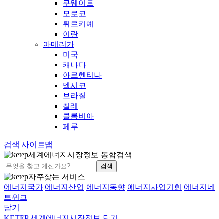
쿠웨이트
모로코
튀르키예
이란
아메리카
미국
캐나다
아르헨티나
멕시코
브라질
칠레
콜롬비아
페루
검색
사이트맵
세계에너지시장정보 통합검색
검색
자주찾는 서비스
에너지국가
에너지산업
에너지동향
에너지사업기회
에너지네
트워크
닫기
KETEP 세계에너지시장정보
닫기