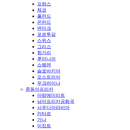
프랑스
체코
폴란드
핀란드
덴마크
포르투갈
스위스
그리스
헝가리
루마니아
스웨덴
슬로바키아
오스트리아
우크라이나
중동아프리카
아랍에미리트
남아프리카공화국
사우디아라비아
카타르
가나
이집트