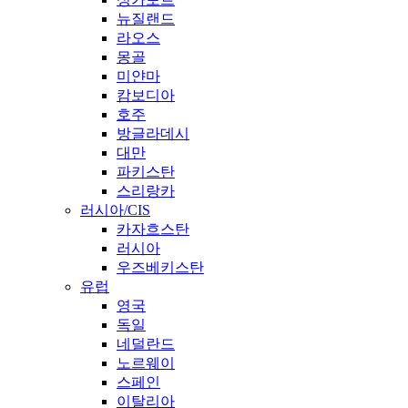
뉴질랜드
라오스
몽골
미얀마
캄보디아
호주
방글라데시
대만
파키스탄
스리랑카
러시아/CIS
카자흐스탄
러시아
우즈베키스탄
유럽
영국
독일
네덜란드
노르웨이
스페인
이탈리아