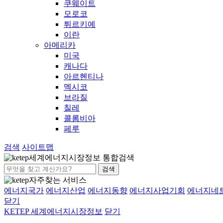
쿠웨이트
모로코
튀르키예
이란
아메리카
미국
캐나다
아르헨티나
멕시코
브라질
칠레
콜롬비아
페루
검색
사이트맵
세계에너지시장정보 통합검색
검색
자주찾는 서비스
에너지국가
에너지산업
에너지동향
에너지사업기회
에너지네
닫기
KETEP 세계에너지시장정보
닫기