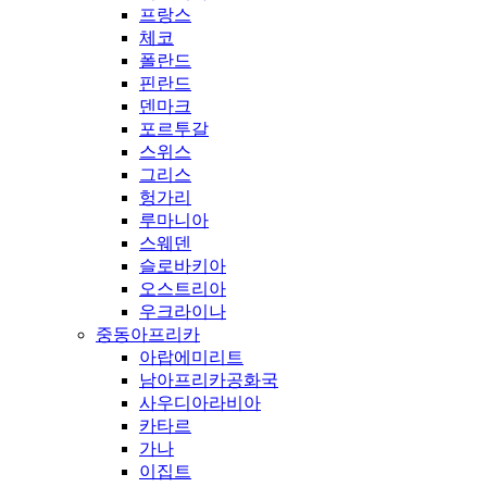
프랑스
체코
폴란드
핀란드
덴마크
포르투갈
스위스
그리스
헝가리
루마니아
스웨덴
슬로바키아
오스트리아
우크라이나
중동아프리카
아랍에미리트
남아프리카공화국
사우디아라비아
카타르
가나
이집트