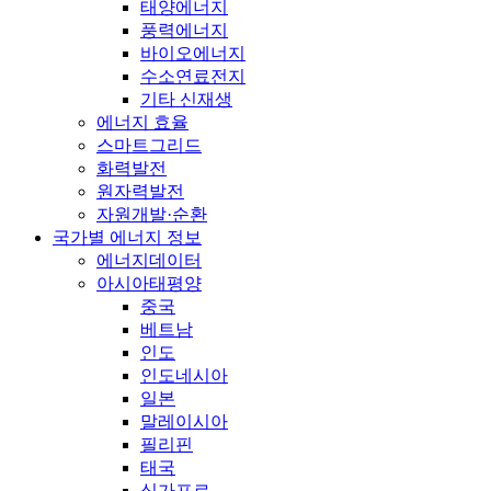
태양에너지
풍력에너지
바이오에너지
수소연료전지
기타 신재생
에너지 효율
스마트그리드
화력발전
원자력발전
자원개발·순환
국가별 에너지 정보
에너지데이터
아시아태평양
중국
베트남
인도
인도네시아
일본
말레이시아
필리핀
태국
싱가포르