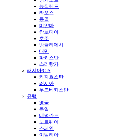
뉴질랜드
라오스
몽골
미얀마
캄보디아
호주
방글라데시
대만
파키스탄
스리랑카
러시아/CIS
카자흐스탄
러시아
우즈베키스탄
유럽
영국
독일
네덜란드
노르웨이
스페인
이탈리아