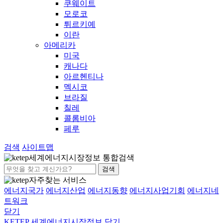
쿠웨이트
모로코
튀르키예
이란
아메리카
미국
캐나다
아르헨티나
멕시코
브라질
칠레
콜롬비아
페루
검색
사이트맵
세계에너지시장정보 통합검색
검색
자주찾는 서비스
에너지국가
에너지산업
에너지동향
에너지사업기회
에너지네
트워크
닫기
KETEP 세계에너지시장정보
닫기