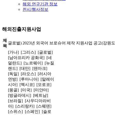
해외 연구기관 정보
전시/행사정보
해외진출지원사업
제
글로벌) 2023년 외국어 브로슈어 제작 지원사업 공고(강원도
목
[가나] [그리스] [글로벌]
[남아프리카 공화국] [네
덜란드] [노르웨이] [뉴질
랜드] [대만] [덴마크]
[독일] [라오스] [러시아
연방] [루마니아] [말레이
시아] [멕시코] [모로코]
[몽골] [미국] [미얀마]
[방글라데시] [베트남]
[브라질] [사우디아라비
아] [스리랑카] [스웨덴]
[스위스] [스페인] [슬로