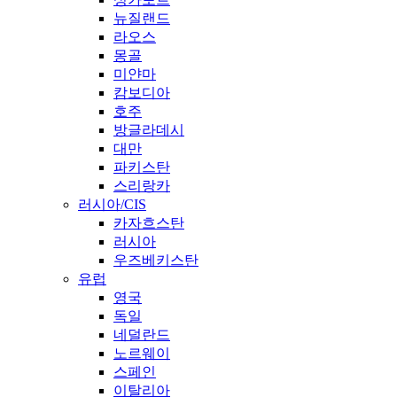
뉴질랜드
라오스
몽골
미얀마
캄보디아
호주
방글라데시
대만
파키스탄
스리랑카
러시아/CIS
카자흐스탄
러시아
우즈베키스탄
유럽
영국
독일
네덜란드
노르웨이
스페인
이탈리아