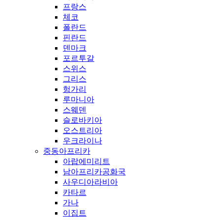
프랑스
체코
폴란드
핀란드
덴마크
포르투갈
스위스
그리스
헝가리
루마니아
스웨덴
슬로바키아
오스트리아
우크라이나
중동아프리카
아랍에미리트
남아프리카공화국
사우디아라비아
카타르
가나
이집트