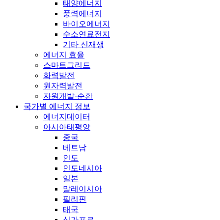
태양에너지
풍력에너지
바이오에너지
수소연료전지
기타 신재생
에너지 효율
스마트그리드
화력발전
원자력발전
자원개발·순환
국가별 에너지 정보
에너지데이터
아시아태평양
중국
베트남
인도
인도네시아
일본
말레이시아
필리핀
태국
싱가포르