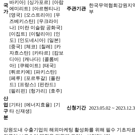
바키아] [싱가포르] [아랍
국
한국무역협회강원지
에미리트] [아르헨티나]
주관기관
가
부
[영국] [오스트리아] [우
즈베키스탄] [우크라이
나] [이란 이슬람 공화국]
[이집트] [이탈리아] [인
도] [인도네시아] [일본]
[중국] [체코] [칠레] [카
자흐스탄] [카타르] [캄보
디아] [캐나다] [콜롬비
아] [쿠웨이트] [태국]
[튀르키예] [파키스탄]
[페루] [포르투갈] [폴란
드] [프랑스] [핀란드]
[필리핀] [헝가리] [호주]
산
업
[기타] [에너지효율] [기
신청기간
2023.05.02 ~ 2023.12.
구
타 신재생]
분
강원도내 수출기업의 해외마케팅 활성화를 위해 필수 기초자