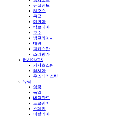
뉴질랜드
라오스
몽골
미얀마
캄보디아
호주
방글라데시
대만
파키스탄
스리랑카
러시아/CIS
카자흐스탄
러시아
우즈베키스탄
유럽
영국
독일
네덜란드
노르웨이
스페인
이탈리아