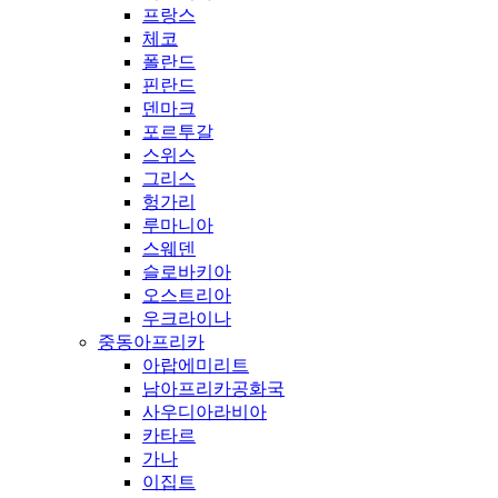
프랑스
체코
폴란드
핀란드
덴마크
포르투갈
스위스
그리스
헝가리
루마니아
스웨덴
슬로바키아
오스트리아
우크라이나
중동아프리카
아랍에미리트
남아프리카공화국
사우디아라비아
카타르
가나
이집트