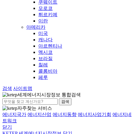
쿠웨이트
모로코
튀르키예
이란
아메리카
미국
캐나다
아르헨티나
멕시코
브라질
칠레
콜롬비아
페루
검색
사이트맵
세계에너지시장정보 통합검색
검색
자주찾는 서비스
에너지국가
에너지산업
에너지동향
에너지사업기회
에너지네
트워크
닫기
KETEP 세계에너지시장정보
닫기