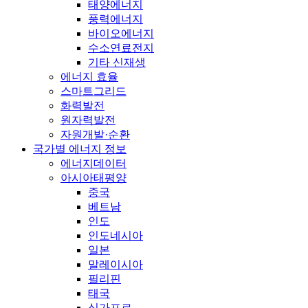
태양에너지
풍력에너지
바이오에너지
수소연료전지
기타 신재생
에너지 효율
스마트그리드
화력발전
원자력발전
자원개발·순환
국가별 에너지 정보
에너지데이터
아시아태평양
중국
베트남
인도
인도네시아
일본
말레이시아
필리핀
태국
싱가포르