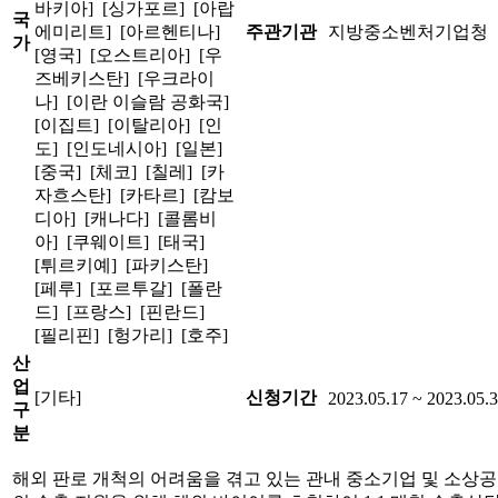
바키아] [싱가포르] [아랍
국
에미리트] [아르헨티나]
주관기관
지방중소벤처기업청
가
[영국] [오스트리아] [우
즈베키스탄] [우크라이
나] [이란 이슬람 공화국]
[이집트] [이탈리아] [인
도] [인도네시아] [일본]
[중국] [체코] [칠레] [카
자흐스탄] [카타르] [캄보
디아] [캐나다] [콜롬비
아] [쿠웨이트] [태국]
[튀르키예] [파키스탄]
[페루] [포르투갈] [폴란
드] [프랑스] [핀란드]
[필리핀] [헝가리] [호주]
산
업
[기타]
신청기간
2023.05.17 ~ 2023.05.
구
분
해외 판로 개척의 어려움을 겪고 있는 관내 중소기업 및 소상