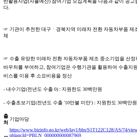
반활용사업(자율예산) 참여기업 모집계획을 다음과 같이 공고
다.
☞ 기관이 추천한 대구ㆍ경북지역 미래차 전환 자동차부품 제
체
☞ 수출 유망한 미래차 전환 자동차부품 제조 중소기업을 선
바우처를 부여하고, 참여기업은 수행기관을 활용하여 수출지
비스를 이용 후 소요비용을 정산
- 내수기업(전년도 수출 0) : 지원한도 30백만원
- 수출초보기업(전년도 수출 '10만불 미만') : 지원한도 30백만원
출
기업마당
처
https://www.bizinfo.go.kr/web/lay1/bbs/S1T122C128/AS/74/vie
pblancId=PBLN_000000000087969