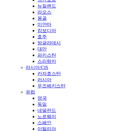
뉴질랜드
라오스
몽골
미얀마
캄보디아
호주
방글라데시
대만
파키스탄
스리랑카
러시아/CIS
카자흐스탄
러시아
우즈베키스탄
유럽
영국
독일
네덜란드
노르웨이
스페인
이탈리아