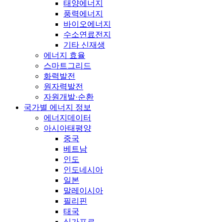
태양에너지
풍력에너지
바이오에너지
수소연료전지
기타 신재생
에너지 효율
스마트그리드
화력발전
원자력발전
자원개발·순환
국가별 에너지 정보
에너지데이터
아시아태평양
중국
베트남
인도
인도네시아
일본
말레이시아
필리핀
태국
싱가포르