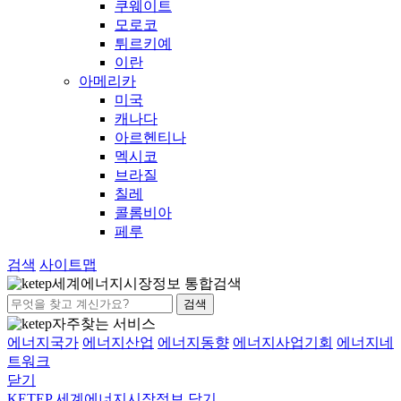
쿠웨이트
모로코
튀르키예
이란
아메리카
미국
캐나다
아르헨티나
멕시코
브라질
칠레
콜롬비아
페루
검색
사이트맵
세계에너지시장정보 통합검색
검색
자주찾는 서비스
에너지국가
에너지산업
에너지동향
에너지사업기회
에너지네
트워크
닫기
KETEP 세계에너지시장정보
닫기