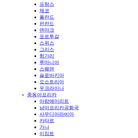
프랑스
체코
폴란드
핀란드
덴마크
포르투갈
스위스
그리스
헝가리
루마니아
스웨덴
슬로바키아
오스트리아
우크라이나
중동아프리카
아랍에미리트
남아프리카공화국
사우디아라비아
카타르
가나
이집트