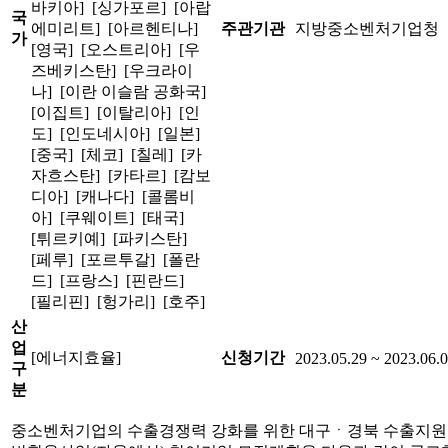
바키아] [싱가포르] [아랍
국
에미리트] [아르헨티나]
주관기관
지방중소벤처기업청
가
[영국] [오스트리아] [우
즈베키스탄] [우크라이
나] [이란 이슬람 공화국]
[이집트] [이탈리아] [인
도] [인도네시아] [일본]
[중국] [체코] [칠레] [카
자흐스탄] [카타르] [캄보
디아] [캐나다] [콜롬비
아] [쿠웨이트] [태국]
[튀르키예] [파키스탄]
[페루] [포르투갈] [폴란
드] [프랑스] [핀란드]
[필리핀] [헝가리] [호주]
산
업
[에너지효율]
신청기간
2023.05.29 ~ 2023.06.
구
분
중소벤처기업의 수출경쟁력 강화를 위한 대구ㆍ경북 수출지