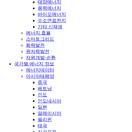
태양에너지
풍력에너지
바이오에너지
수소연료전지
기타 신재생
에너지 효율
스마트그리드
화력발전
원자력발전
자원개발·순환
국가별 에너지 정보
에너지데이터
아시아태평양
중국
베트남
인도
인도네시아
일본
말레이시아
필리핀
태국
싱가포르