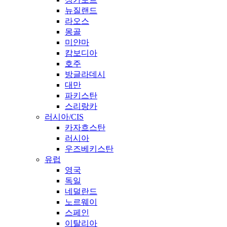
뉴질랜드
라오스
몽골
미얀마
캄보디아
호주
방글라데시
대만
파키스탄
스리랑카
러시아/CIS
카자흐스탄
러시아
우즈베키스탄
유럽
영국
독일
네덜란드
노르웨이
스페인
이탈리아