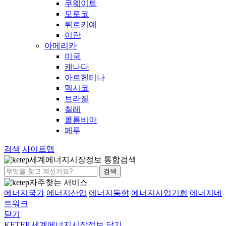
쿠웨이트
모로코
튀르키예
이란
아메리카
미국
캐나다
아르헨티나
멕시코
브라질
칠레
콜롬비아
페루
검색
사이트맵
세계에너지시장정보 통합검색
검색
자주찾는 서비스
에너지국가
에너지산업
에너지동향
에너지사업기회
에너지네
트워크
닫기
KETEP 세계에너지시장정보
닫기