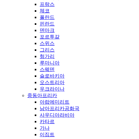
프랑스
체코
폴란드
핀란드
덴마크
포르투갈
스위스
그리스
헝가리
루마니아
스웨덴
슬로바키아
오스트리아
우크라이나
중동아프리카
아랍에미리트
남아프리카공화국
사우디아라비아
카타르
가나
이집트