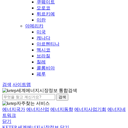
쿠웨이트
모로코
튀르키예
이란
아메리카
미국
캐나다
아르헨티나
멕시코
브라질
칠레
콜롬비아
페루
검색
사이트맵
세계에너지시장정보 통합검색
검색
자주찾는 서비스
에너지국가
에너지산업
에너지동향
에너지사업기회
에너지네
트워크
닫기
KETEP 세계에너지시장정보
닫기