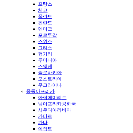
프랑스
체코
폴란드
핀란드
덴마크
포르투갈
스위스
그리스
헝가리
루마니아
스웨덴
슬로바키아
오스트리아
우크라이나
중동아프리카
아랍에미리트
남아프리카공화국
사우디아라비아
카타르
가나
이집트