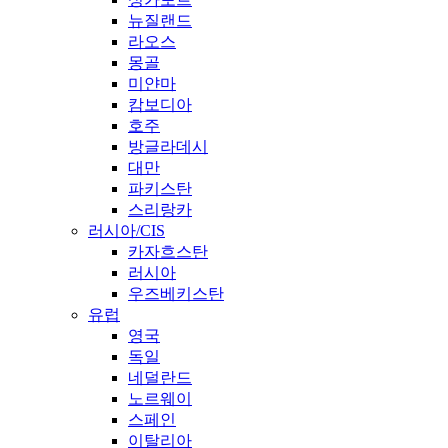
뉴질랜드
라오스
몽골
미얀마
캄보디아
호주
방글라데시
대만
파키스탄
스리랑카
러시아/CIS
카자흐스탄
러시아
우즈베키스탄
유럽
영국
독일
네덜란드
노르웨이
스페인
이탈리아