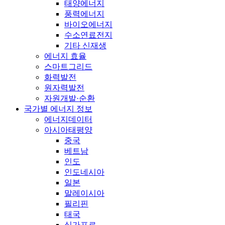
태양에너지
풍력에너지
바이오에너지
수소연료전지
기타 신재생
에너지 효율
스마트그리드
화력발전
원자력발전
자원개발·순환
국가별 에너지 정보
에너지데이터
아시아태평양
중국
베트남
인도
인도네시아
일본
말레이시아
필리핀
태국
싱가포르