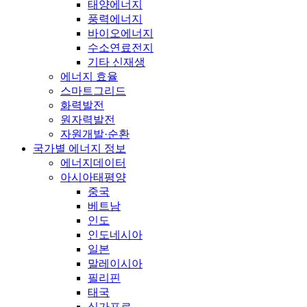
태양에너지
풍력에너지
바이오에너지
수소연료전지
기타 신재생
에너지 효율
스마트그리드
화력발전
원자력발전
자원개발·순환
국가별 에너지 정보
에너지데이터
아시아태평양
중국
베트남
인도
인도네시아
일본
말레이시아
필리핀
태국
싱가포르