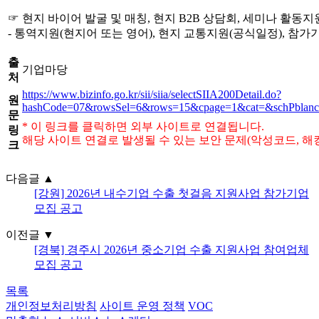
☞ 현지 바이어 발굴 및 매칭, 현지 B2B 상담회, 세미나 활동지
- 통역지원(현지어 또는 영어), 현지 교통지원(공식일정), 참가기
출
기업마당
처
https://www.bizinfo.go.kr/sii/siia/selectSIIA200Detail.do?
원
hashCode=07&rowsSel=6&rows=15&cpage=1&cat=&schPblan
문
* 이 링크를 클릭하면 외부 사이트로 연결됩니다.
링
해당 사이트 연결로 발생될 수 있는 보안 문제(악성코드, 해
크
다음글
▲
[강원] 2026년 내수기업 수출 첫걸음 지원사업 참가기업
모집 공고
이전글
▼
[경북] 경주시 2026년 중소기업 수출 지원사업 참여업체
모집 공고
목록
개인정보처리방침
사이트 운영 정책
VOC