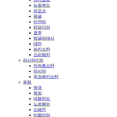
뉴질랜드
라오스
몽골
미얀마
캄보디아
호주
방글라데시
대만
파키스탄
스리랑카
러시아/CIS
카자흐스탄
러시아
우즈베키스탄
유럽
영국
독일
네덜란드
노르웨이
스페인
이탈리아