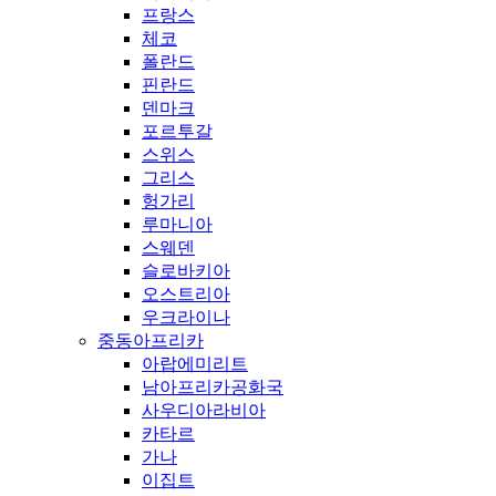
프랑스
체코
폴란드
핀란드
덴마크
포르투갈
스위스
그리스
헝가리
루마니아
스웨덴
슬로바키아
오스트리아
우크라이나
중동아프리카
아랍에미리트
남아프리카공화국
사우디아라비아
카타르
가나
이집트