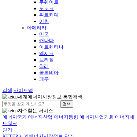
쿠웨이트
모로코
튀르키예
이란
아메리카
미국
캐나다
아르헨티나
멕시코
브라질
칠레
콜롬비아
페루
검색
사이트맵
세계에너지시장정보 통합검색
검색
자주찾는 서비스
에너지국가
에너지산업
에너지동향
에너지사업기회
에너지네
트워크
닫기
KETEP 세계에너지시장정보
닫기