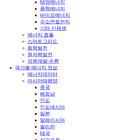
태양에너지
풍력에너지
바이오에너지
수소연료전지
기타 신재생
에너지 효율
스마트그리드
화력발전
원자력발전
자원개발·순환
국가별 에너지 정보
에너지데이터
아시아태평양
중국
베트남
인도
인도네시아
일본
말레이시아
필리핀
태국
싱가포르