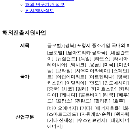
해외 연구기관 정보
전시/행사정보
해외진출지원사업
제목
글로벌) [경북] 포항시 중소기업 국내외
[글로벌] [남아프리카 공화국] [네덜란드
이] [뉴질랜드] [독일] [라오스] [러시아
레이시아] [멕시코] [몽골] [미국] [미얀
남] [브라질] [사우디아라비아] [스페인
국가
르] [아랍에미리트] [아르헨티나] [영국
키스탄] [이탈리아] [인도] [인도네시아]
[중국] [체코] [칠레] [카자흐스탄] [카
디아] [캐나다] [콜롬비아] [태국] [페루
드] [프랑스] [핀란드] [필리핀] [호주]
[바이오에너지] [기타] [에너지효율] [
[스마트그리드] [자원개발·순환] [원자
산업구분
[기타 신재생] [수소연료전지] [태양에너
에너지]