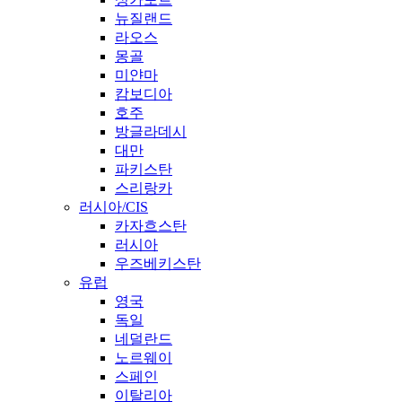
뉴질랜드
라오스
몽골
미얀마
캄보디아
호주
방글라데시
대만
파키스탄
스리랑카
러시아/CIS
카자흐스탄
러시아
우즈베키스탄
유럽
영국
독일
네덜란드
노르웨이
스페인
이탈리아