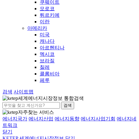
쿠웨이트
모로코
튀르키예
이란
아메리카
미국
캐나다
아르헨티나
멕시코
브라질
칠레
콜롬비아
페루
검색
사이트맵
세계에너지시장정보 통합검색
검색
자주찾는 서비스
에너지국가
에너지산업
에너지동향
에너지사업기회
에너지네
트워크
닫기
KETEP 세계에너지시장정보
닫기