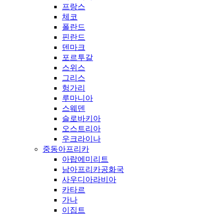
프랑스
체코
폴란드
핀란드
덴마크
포르투갈
스위스
그리스
헝가리
루마니아
스웨덴
슬로바키아
오스트리아
우크라이나
중동아프리카
아랍에미리트
남아프리카공화국
사우디아라비아
카타르
가나
이집트